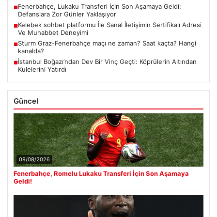
Fenerbahçe, Lukaku Transferi İçin Son Aşamaya Geldi:
■
Defanslara Zor Günler Yaklaşıyor
Kelebek sohbet platformu İle Sanal İletişimin Sertifikalı Adresi
■
Ve Muhabbet Deneyimi
Sturm Graz-Fenerbahçe maçı ne zaman? Saat kaçta? Hangi
■
kanalda?
İstanbul Boğazı’ndan Dev Bir Vinç Geçti: Köprülerin Altından
■
Kulelerini Yatırdı
Güncel
09/08/2026
Fenerbahçe, Romelu Lukaku Transferi İçin Son Aşamaya
Geldi!