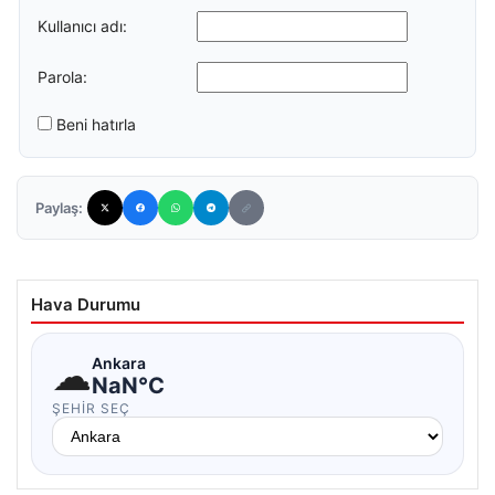
Kullanıcı adı:
Parola:
Beni hatırla
Paylaş:
Hava Durumu
☁
Ankara
NaN°C
ŞEHIR SEÇ