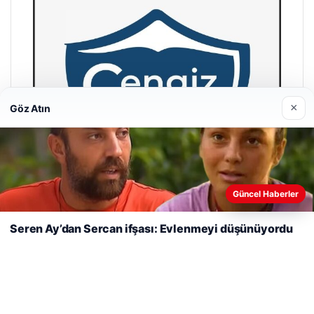
×
Göz Atın
Web sitemizi nasıl kullandığınızı daha iyi anlayabilmek,
deneyiminizi kişiselleştirmek ve geliştirmek amacıyla çerezler
Güncel Haberler
kullanıyoruz.
Çerez Politikamız
Seren Ay’dan Sercan ifşası: Evlenmeyi düşünüyordu
Reddet
Kabul Et
Cengiz Sigorta
23/06/2026