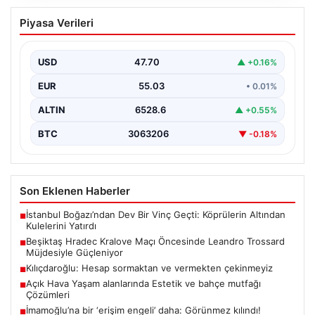
Beşiktaş Hradec Kralove Maçı
Piyasa Verileri
Öncesinde Leandro Trossard
Müjdesiyle Güçleniyor
USD
47.70
▲ +0.16%
Türk futbolunun köklü kulüplerinden Beşiktaş, UEFA
Avrupa Ligi 3. eleme turu kapsamında Hradec Kralove…
EUR
55.03
• 0.01%
ALTIN
6528.6
▲ +0.55%
BTC
3063206
▼ -0.18%
Son Eklenen Haberler
İstanbul Boğazı’ndan Dev Bir Vinç Geçti: Köprülerin Altından
■
Kulelerini Yatırdı
Beşiktaş Hradec Kralove Maçı Öncesinde Leandro Trossard
■
Müjdesiyle Güçleniyor
Kılıçdaroğlu: Hesap sormaktan ve vermekten çekinmeyiz
■
Açık Hava Yaşam alanlarında Estetik ve bahçe mutfağı
■
Çözümleri
İmamoğlu’na bir ‘erişim engeli’ daha: Görünmez kılındı!
■