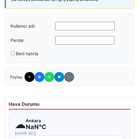
Kullanıcı adı:
Parola:
Beni hatırla
Paylaş:
Hava Durumu
☁
Ankara
NaN°C
ŞEHIR SEÇ