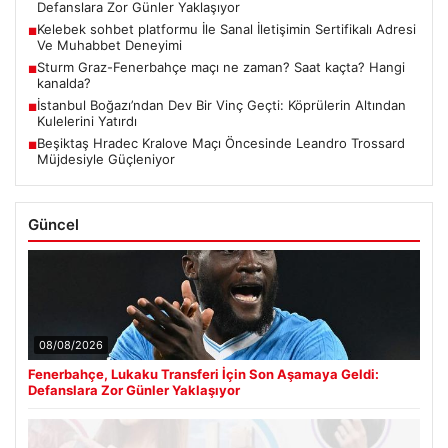
Defanslara Zor Günler Yaklaşıyor
Kelebek sohbet platformu İle Sanal İletişimin Sertifikalı Adresi
■
Ve Muhabbet Deneyimi
Sturm Graz-Fenerbahçe maçı ne zaman? Saat kaçta? Hangi
■
kanalda?
İstanbul Boğazı’ndan Dev Bir Vinç Geçti: Köprülerin Altından
■
Kulelerini Yatırdı
Beşiktaş Hradec Kralove Maçı Öncesinde Leandro Trossard
■
Müjdesiyle Güçleniyor
Güncel
08/08/2026
Fenerbahçe, Lukaku Transferi İçin Son Aşamaya Geldi:
Defanslara Zor Günler Yaklaşıyor