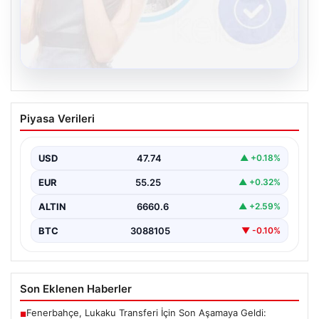
08.08.2026
Kelebek sohbet platformu İle Sanal
Piyasa Verileri
İletişimin Sertifikalı Adresi Ve
Muhabbet Deneyimi
USD
47.74
▲ +0.18%
İnternet çağında insanların seviyeli bir şekilde bağlantı
oluşturması ciddi bir hassasiyet taşımaktadır. Güncel
EUR
55.25
▲ +0.32%
olarak…
ALTIN
6660.6
▲ +2.59%
BTC
3088105
▼ -0.10%
Son Eklenen Haberler
Fenerbahçe, Lukaku Transferi İçin Son Aşamaya Geldi:
■