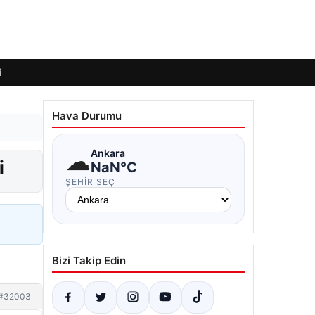
i
Hava Durumu
☁
Ankara
i
NaN°C
ŞEHIR SEÇ
Bizi Takip Edin
#32003