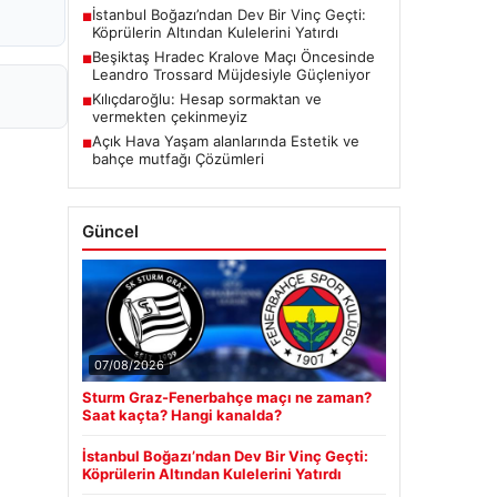
İstanbul Boğazı’ndan Dev Bir Vinç Geçti:
■
Köprülerin Altından Kulelerini Yatırdı
Beşiktaş Hradec Kralove Maçı Öncesinde
■
Leandro Trossard Müjdesiyle Güçleniyor
Kılıçdaroğlu: Hesap sormaktan ve
■
vermekten çekinmeyiz
Açık Hava Yaşam alanlarında Estetik ve
■
bahçe mutfağı Çözümleri
Güncel
07/08/2026
Sturm Graz-Fenerbahçe maçı ne zaman?
Saat kaçta? Hangi kanalda?
İstanbul Boğazı’ndan Dev Bir Vinç Geçti:
Köprülerin Altından Kulelerini Yatırdı