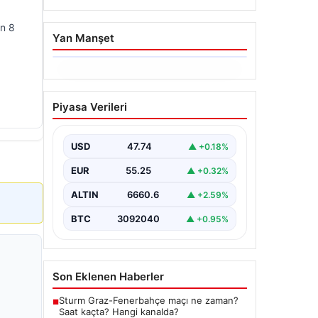
on 8
Yan Manşet
06.08.2026
İstanbul Boğazı’ndan Dev
Piyasa Verileri
Bir Vinç Geçti: Köprülerin
Altından Kulelerini Yatırdı
USD
47.74
▲ +0.18%
İstanbul Boğazı'nda eşsiz bir
görüntüye sahne olan bu olay,
EUR
55.25
▲ +0.32%
bölgedeki denizcilik ve altyapı
çalışmalarının…
ALTIN
6660.6
▲ +2.59%
BTC
3092040
▲ +0.95%
Son Eklenen Haberler
Sturm Graz-Fenerbahçe maçı ne zaman?
■
Saat kaçta? Hangi kanalda?