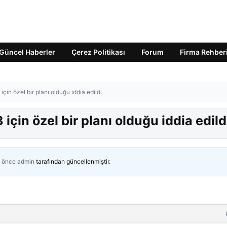
Güncel Haberler
Çerez Politikası
Forum
Firma Rehber
in özel bir planı olduğu iddia edildi
çin özel bir planı olduğu iddia edild
n önce
admin
tarafından güncellenmiştir.