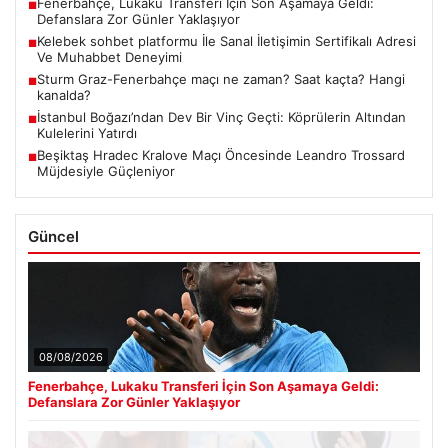
Fenerbahçe, Lukaku Transferi İçin Son Aşamaya Geldi:
■
Defanslara Zor Günler Yaklaşıyor
Kelebek sohbet platformu İle Sanal İletişimin Sertifikalı Adresi
■
Ve Muhabbet Deneyimi
Sturm Graz-Fenerbahçe maçı ne zaman? Saat kaçta? Hangi
■
kanalda?
İstanbul Boğazı’ndan Dev Bir Vinç Geçti: Köprülerin Altından
■
Kulelerini Yatırdı
Beşiktaş Hradec Kralove Maçı Öncesinde Leandro Trossard
■
Müjdesiyle Güçleniyor
Güncel
08/08/2026
Fenerbahçe, Lukaku Transferi İçin Son Aşamaya Geldi:
Defanslara Zor Günler Yaklaşıyor