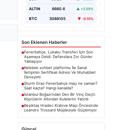
bir şekilde bağlantı oluşturması ciddi
bir hassasiyet taşımaktadır. Güncel
ALTIN
6660.6
▲ +2.59%
olarak…
BTC
3088105
▼ -0.10%
Son Eklenen Haberler
Fenerbahçe, Lukaku Transferi İçin Son
■
Aşamaya Geldi: Defanslara Zor Günler
Yaklaşıyor
Kelebek sohbet platformu İle Sanal
■
İletişimin Sertifikalı Adresi Ve Muhabbet
Deneyimi
Sturm Graz-Fenerbahçe maçı ne zaman?
■
Saat kaçta? Hangi kanalda?
İstanbul Boğazı’ndan Dev Bir Vinç Geçti:
■
Köprülerin Altından Kulelerini Yatırdı
Beşiktaş Hradec Kralove Maçı Öncesinde
■
Leandro Trossard Müjdesiyle Güçleniyor
Güncel