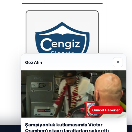
×
Göz Atın
Cengiz Sigorta
23/06/2026
Güncel Haberler
Şampiyonluk kutlamasında Victor
Osimhen’in tavrı taraftarları şoke etti