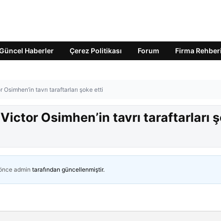
Güncel Haberler
Çerez Politikası
Forum
Firma Rehber
simhen’in tavrı taraftarları şoke etti
ctor Osimhen’in tavrı taraftarları 
 önce
admin
tarafından güncellenmiştir.