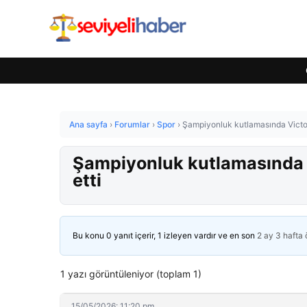
Ana sayfa
›
Forumlar
›
Spor
›
Şampiyonluk kutlamasında Victor O
Şampiyonluk kutlamasında Vi
etti
Bu konu 0 yanıt içerir, 1 izleyen vardır ve en son
2 ay 3 hafta
1 yazı görüntüleniyor (toplam 1)
15/05/2026: 11:20 pm