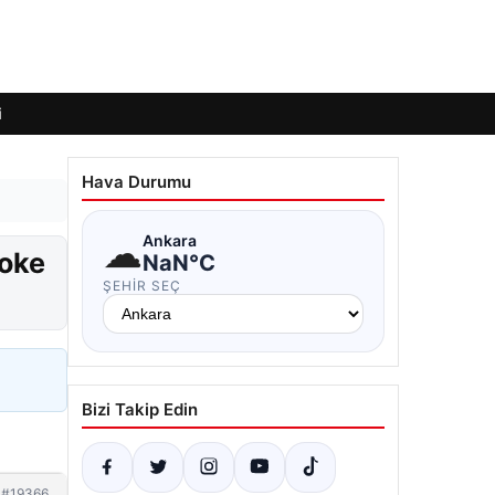
i
Hava Durumu
☁
Ankara
şoke
NaN°C
ŞEHIR SEÇ
Bizi Takip Edin
#19366