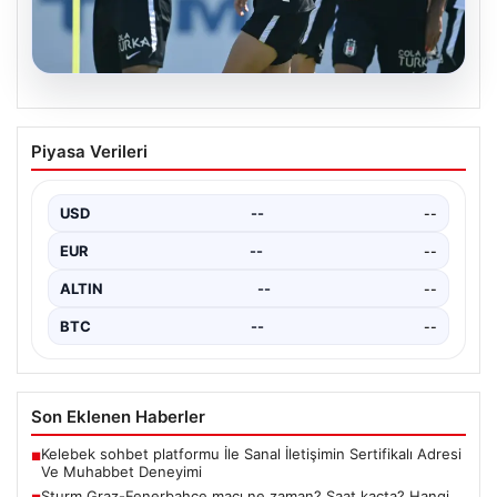
05.08.2026
Kılıçdaroğlu: Hesap sormaktan ve
Piyasa Verileri
vermekten çekinmeyiz
Türkiye'nin siyasi arenasında yeni bir dönemin
başlangıcını ilan eden Cumhuriyet Halk Partisi (CHP)
USD
--
--
Genel…
EUR
--
--
ALTIN
--
--
BTC
--
--
Son Eklenen Haberler
Kelebek sohbet platformu İle Sanal İletişimin Sertifikalı Adresi
■
Ve Muhabbet Deneyimi
Sturm Graz-Fenerbahçe maçı ne zaman? Saat kaçta? Hangi