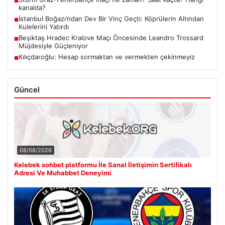
■
kanalda?
İstanbul Boğazı’ndan Dev Bir Vinç Geçti: Köprülerin Altından
■
Kulelerini Yatırdı
Beşiktaş Hradec Kralove Maçı Öncesinde Leandro Trossard
■
Müjdesiyle Güçleniyor
Kılıçdaroğlu: Hesap sormaktan ve vermekten çekinmeyiz
■
Güncel
08/08/2026
Kelebek sohbet platformu İle Sanal İletişimin Sertifikalı
Adresi Ve Muhabbet Deneyimi