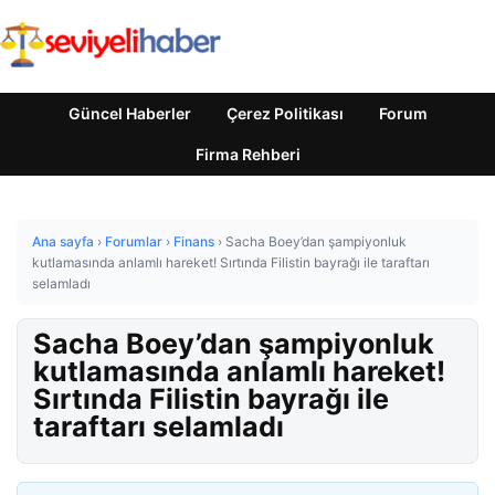
Güncel Haberler
Çerez Politikası
Forum
Firma Rehberi
Ana sayfa
›
Forumlar
›
Finans
›
Sacha Boey’dan şampiyonluk
kutlamasında anlamlı hareket! Sırtında Filistin bayrağı ile taraftarı
selamladı
Sacha Boey’dan şampiyonluk
kutlamasında anlamlı hareket!
Sırtında Filistin bayrağı ile
taraftarı selamladı