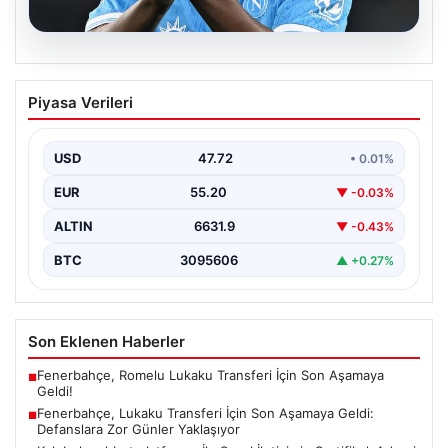
08.08.2026
Fenerbahçe, Lukaku Transferi İçin Son
Piyasa Verileri
Aşamaya Geldi: Defanslara Zor Günler
Yaklaşıyor
USD
47.72
• 0.01%
Fenerbahçe, yeni sezon hazırlıkları kapsamında golcü
takviyesini hızlandırmış ve önemli bir adım atmaya
EUR
55.20
▼ -0.03%
hazırlanıyor.…
ALTIN
6631.9
▼ -0.43%
BTC
3095606
▲ +0.27%
Son Eklenen Haberler
Fenerbahçe, Romelu Lukaku Transferi İçin Son Aşamaya
■
Geldi!
Fenerbahçe, Lukaku Transferi İçin Son Aşamaya Geldi:
■
Defanslara Zor Günler Yaklaşıyor