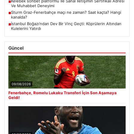
Kelebek sohbet platformu İle Sanal İletişimin Sertifikalı Adresi
■
Ve Muhabbet Deneyimi
Sturm Graz-Fenerbahçe maçı ne zaman? Saat kaçta? Hangi
■
kanalda?
İstanbul Boğazı’ndan Dev Bir Vinç Geçti: Köprülerin Altından
■
Kulelerini Yatırdı
Güncel
09/08/2026
Fenerbahçe, Romelu Lukaku Transferi İçin Son Aşamaya
Geldi!