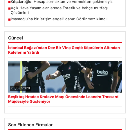
Kılıçdaroğlu: Hesap sormaktan ve vermekten çekinmeyiz
■
Açık Hava Yaşam alanlarında Estetik ve bahçe mutfağı
■
Çözümleri
İmamoğlu’na bir ‘erişim engeli’ daha: Görünmez kılındı!
■
Güncel
İstanbul Boğazı’ndan Dev Bir Vinç Geçti: Köprülerin Altından
Kulelerini Yatırdı
05/08/2026
Beşiktaş Hradec Kralove Maçı Öncesinde Leandro Trossard
Müjdesiyle Güçleniyor
Son Eklenen Firmalar