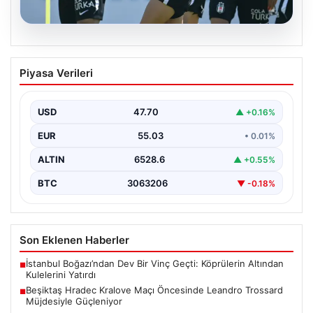
05.08.2026
Beşiktaş Hradec Kralove Maçı
Piyasa Verileri
Öncesinde Leandro Trossard
Müjdesiyle Güçleniyor
USD
47.70
▲ +0.16%
Türk futbolunun köklü kulüplerinden Beşiktaş, UEFA
Avrupa Ligi 3. eleme turu kapsamında Hradec Kralove…
EUR
55.03
• 0.01%
ALTIN
6528.6
▲ +0.55%
BTC
3063206
▼ -0.18%
Son Eklenen Haberler
İstanbul Boğazı’ndan Dev Bir Vinç Geçti: Köprülerin Altından
■
Kulelerini Yatırdı
Beşiktaş Hradec Kralove Maçı Öncesinde Leandro Trossard
■
Müjdesiyle Güçleniyor