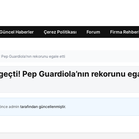
Güncel Haberler
Çerez Politikası
Forum
Firma Rehber
 Pep Guardiola’nın rekorunu egale etti
eçti! Pep Guardiola’nın rekorunu eg
 önce
admin
tarafından güncellenmiştir.