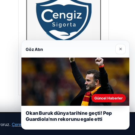
×
Göz Atın
Cengiz Sigorta
23/06/2026
Güncel Haberler
Okan Buruk dünya tarihine geçti! Pep
Guardiola’nın rekorunu egale etti
ıyoruz.
Çerez Politikamız
Reddet
Kabul Et