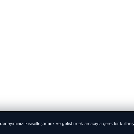
 deneyiminizi kişiselleştirmek ve geliştirmek amacıyla çerezler kullan
malta dil okulları
|
lemagrup.com.tr