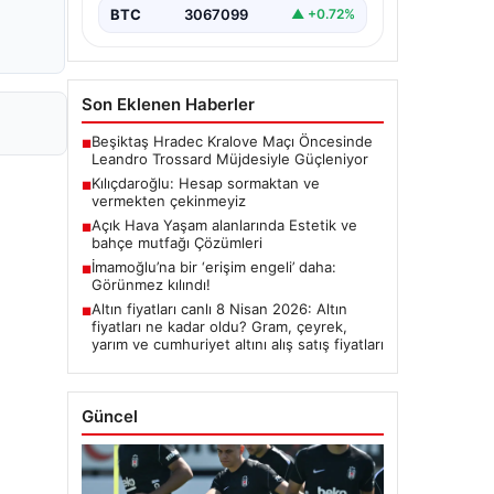
BTC
3067099
▲ +0.72%
Son Eklenen Haberler
Beşiktaş Hradec Kralove Maçı Öncesinde
■
Leandro Trossard Müjdesiyle Güçleniyor
Kılıçdaroğlu: Hesap sormaktan ve
■
vermekten çekinmeyiz
Açık Hava Yaşam alanlarında Estetik ve
■
bahçe mutfağı Çözümleri
İmamoğlu’na bir ‘erişim engeli’ daha:
■
Görünmez kılındı!
Altın fiyatları canlı 8 Nisan 2026: Altın
■
fiyatları ne kadar oldu? Gram, çeyrek,
yarım ve cumhuriyet altını alış satış fiyatları
Güncel