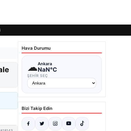
i
Hava Durumu
☁
Ankara
ale
NaN°C
ŞEHIR SEÇ
Bizi Takip Edin
#18143