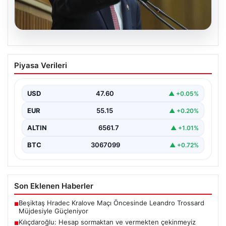
05.08.2026
Kılıçdaroğlu: Hesap sormaktan ve
Piyasa Verileri
vermekten çekinmeyiz
Türkiye'nin siyasi arenasında yeni bir dönemin
başlangıcını ilan eden Cumhuriyet Halk Partisi (CHP)
USD
47.60
▲ +0.05%
Genel…
EUR
55.15
▲ +0.20%
ALTIN
6561.7
▲ +1.01%
BTC
3067099
▲ +0.72%
Son Eklenen Haberler
Beşiktaş Hradec Kralove Maçı Öncesinde Leandro Trossard
■
Müjdesiyle Güçleniyor
Kılıçdaroğlu: Hesap sormaktan ve vermekten çekinmeyiz
■