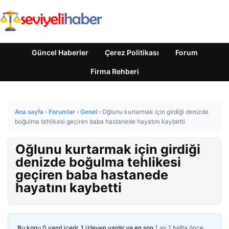
Güncel Haberler
Çerez Politikası
Forum
Firma Rehberi
Ana sayfa
›
Forumlar
›
Genel
›
Oğlunu kurtarmak için girdiği denizde
boğulma tehlikesi geçiren baba hastanede hayatını kaybetti
Oğlunu kurtarmak için girdiği
denizde boğulma tehlikesi
geçiren baba hastanede
hayatını kaybetti
Bu konu 0 yanıt içerir, 1 izleyen vardır ve en son
1 ay 1 hafta önce