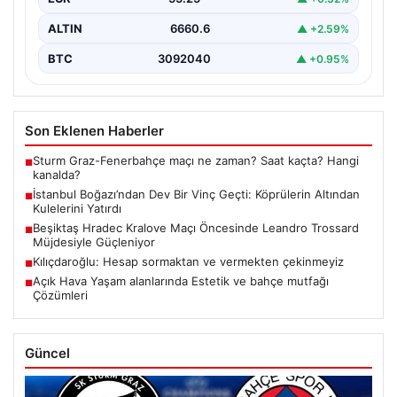
ALTIN
6660.6
▲ +2.59%
BTC
3092040
▲ +0.95%
Son Eklenen Haberler
Sturm Graz-Fenerbahçe maçı ne zaman? Saat kaçta? Hangi
■
kanalda?
İstanbul Boğazı’ndan Dev Bir Vinç Geçti: Köprülerin Altından
■
Kulelerini Yatırdı
Beşiktaş Hradec Kralove Maçı Öncesinde Leandro Trossard
■
Müjdesiyle Güçleniyor
Kılıçdaroğlu: Hesap sormaktan ve vermekten çekinmeyiz
■
Açık Hava Yaşam alanlarında Estetik ve bahçe mutfağı
■
Çözümleri
Güncel