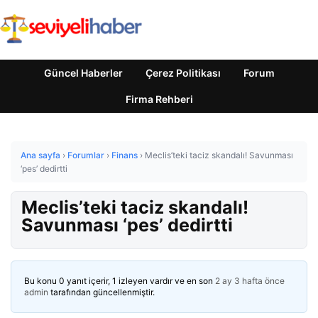
Güncel Haberler
Çerez Politikası
Forum
Firma Rehberi
Ana sayfa
›
Forumlar
›
Finans
›
Meclis’teki taciz skandalı! Savunması
‘pes’ dedirtti
Meclis’teki taciz skandalı!
Savunması ‘pes’ dedirtti
Bu konu 0 yanıt içerir, 1 izleyen vardır ve en son
2 ay 3 hafta önce
admin
tarafından güncellenmiştir.