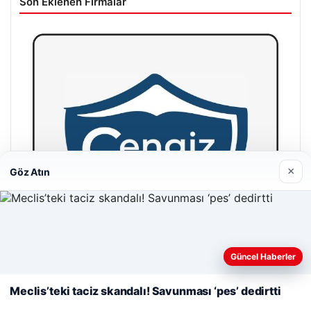
Son Eklenen Firmalar
×
Göz Atın
Web sitemizi nasıl kullandığınızı daha iyi anlayabilmek,
deneyiminizi kişiselleştirmek ve geliştirmek amacıyla çerezler
Güncel Haberler
kullanıyoruz.
Çerez Politikamız
Meclis’teki taciz skandalı! Savunması ‘pes’ dedirtti
Reddet
Kabul Et
Cengiz Sigorta