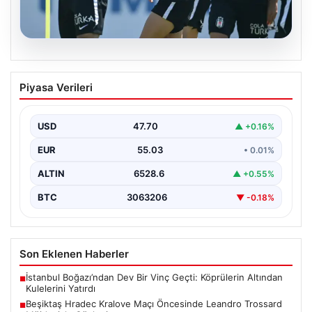
05.08.2026
Beşiktaş Hradec Kralove Maçı
Piyasa Verileri
Öncesinde Leandro Trossard
Müjdesiyle Güçleniyor
USD
47.70
▲ +0.16%
Türk futbolunun köklü kulüplerinden Beşiktaş, UEFA
Avrupa Ligi 3. eleme turu kapsamında Hradec Kralove…
EUR
55.03
• 0.01%
ALTIN
6528.6
▲ +0.55%
BTC
3063206
▼ -0.18%
Son Eklenen Haberler
İstanbul Boğazı’ndan Dev Bir Vinç Geçti: Köprülerin Altından
■
Kulelerini Yatırdı
Beşiktaş Hradec Kralove Maçı Öncesinde Leandro Trossard
■