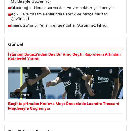
Müjdesiyle Güçleniyor
Kılıçdaroğlu: Hesap sormaktan ve vermekten çekinmeyiz
■
Açık Hava Yaşam alanlarında Estetik ve bahçe mutfağı
■
Çözümleri
İmamoğlu’na bir ‘erişim engeli’ daha: Görünmez kılındı!
■
Güncel
İstanbul Boğazı’ndan Dev Bir Vinç Geçti: Köprülerin Altından
Kulelerini Yatırdı
05/08/2026
Beşiktaş Hradec Kralove Maçı Öncesinde Leandro Trossard
Müjdesiyle Güçleniyor