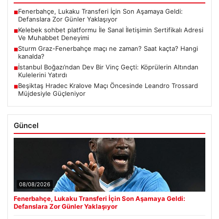
Fenerbahçe, Lukaku Transferi İçin Son Aşamaya Geldi:
■
Defanslara Zor Günler Yaklaşıyor
Kelebek sohbet platformu İle Sanal İletişimin Sertifikalı Adresi
■
Ve Muhabbet Deneyimi
Sturm Graz-Fenerbahçe maçı ne zaman? Saat kaçta? Hangi
■
kanalda?
İstanbul Boğazı’ndan Dev Bir Vinç Geçti: Köprülerin Altından
■
Kulelerini Yatırdı
Beşiktaş Hradec Kralove Maçı Öncesinde Leandro Trossard
■
Müjdesiyle Güçleniyor
Güncel
08/08/2026
Fenerbahçe, Lukaku Transferi İçin Son Aşamaya Geldi:
Defanslara Zor Günler Yaklaşıyor