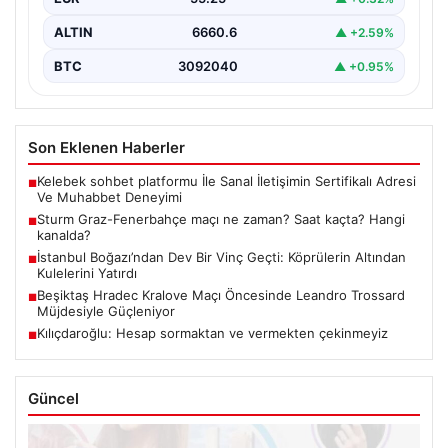
ALTIN
6660.6
▲ +2.59%
BTC
3092040
▲ +0.95%
Son Eklenen Haberler
Kelebek sohbet platformu İle Sanal İletişimin Sertifikalı Adresi
■
Ve Muhabbet Deneyimi
Sturm Graz-Fenerbahçe maçı ne zaman? Saat kaçta? Hangi
■
kanalda?
İstanbul Boğazı’ndan Dev Bir Vinç Geçti: Köprülerin Altından
■
Kulelerini Yatırdı
Beşiktaş Hradec Kralove Maçı Öncesinde Leandro Trossard
■
Müjdesiyle Güçleniyor
Kılıçdaroğlu: Hesap sormaktan ve vermekten çekinmeyiz
■
Güncel