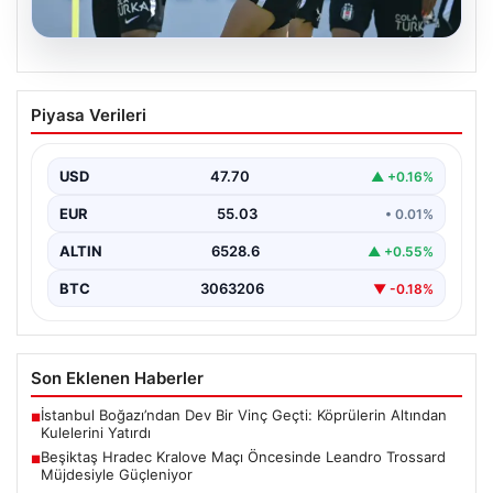
05.08.2026
Beşiktaş Hradec Kralove Maçı
Piyasa Verileri
Öncesinde Leandro Trossard
Müjdesiyle Güçleniyor
USD
47.70
▲ +0.16%
Türk futbolunun köklü kulüplerinden Beşiktaş, UEFA
Avrupa Ligi 3. eleme turu kapsamında Hradec Kralove…
EUR
55.03
• 0.01%
ALTIN
6528.6
▲ +0.55%
BTC
3063206
▼ -0.18%
Son Eklenen Haberler
İstanbul Boğazı’ndan Dev Bir Vinç Geçti: Köprülerin Altından
■
Kulelerini Yatırdı
Beşiktaş Hradec Kralove Maçı Öncesinde Leandro Trossard
■
Müjdesiyle Güçleniyor