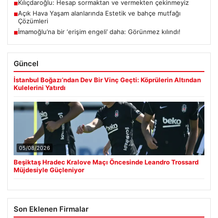
Kılıçdaroğlu: Hesap sormaktan ve vermekten çekinmeyiz
■
Açık Hava Yaşam alanlarında Estetik ve bahçe mutfağı
■
Çözümleri
İmamoğlu’na bir ‘erişim engeli’ daha: Görünmez kılındı!
■
Güncel
İstanbul Boğazı’ndan Dev Bir Vinç Geçti: Köprülerin Altından
Kulelerini Yatırdı
05/08/2026
Beşiktaş Hradec Kralove Maçı Öncesinde Leandro Trossard
Müjdesiyle Güçleniyor
Son Eklenen Firmalar