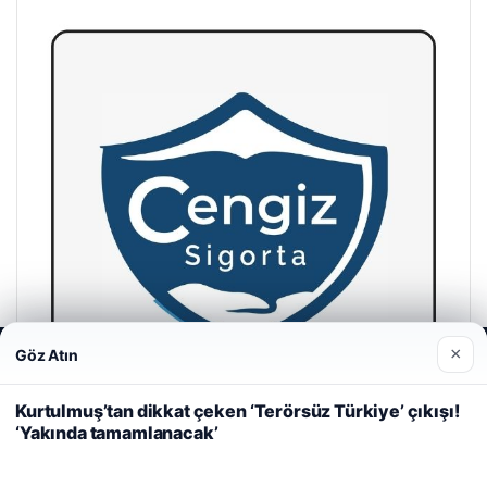
×
Göz Atın
Web sitemizi nasıl kullandığınızı daha iyi anlayabilmek,
deneyiminizi kişiselleştirmek ve geliştirmek amacıyla çerezler
kullanıyoruz.
Çerez Politikamız
Kurtulmuş’tan dikkat çeken ‘Terörsüz Türkiye’ çıkışı!
‘Yakında tamamlanacak’
Reddet
Kabul Et
Cengiz Sigorta
23/06/2026