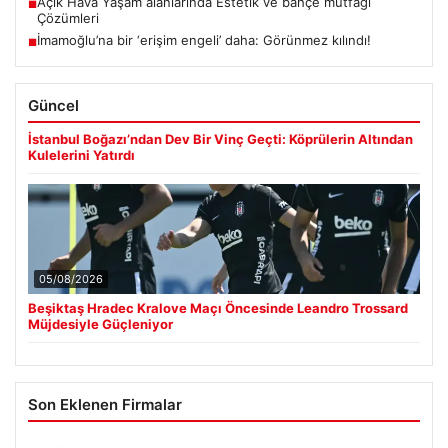
Açık Hava Yaşam alanlarında Estetik ve bahçe mutfağı
■
Çözümleri
İmamoğlu’na bir ‘erişim engeli’ daha: Görünmez kılındı!
■
Güncel
İstanbul Boğazı’ndan Dev Bir Vinç Geçti: Köprülerin Altından
Kulelerini Yatırdı
05/08/2026
Beşiktaş Hradec Kralove Maçı Öncesinde Leandro Trossard
Müjdesiyle Güçleniyor
Son Eklenen Firmalar