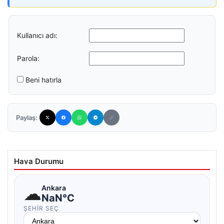
Kullanıcı adı:
Parola:
Beni hatırla
Paylaş:
Hava Durumu
☁
Ankara
NaN°C
ŞEHIR SEÇ