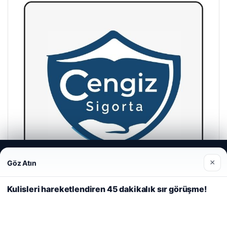
Web sitemizi nasıl kullandığınızı daha iyi anlayabilmek,
×
Göz Atın
deneyiminizi kişiselleştirmek ve geliştirmek amacıyla çerezler
kullanıyoruz.
Çerez Politikamız
Kulisleri hareketlendiren 45 dakikalık sır görüşme!
Reddet
Kabul Et
Cengiz Sigorta
23/06/2026