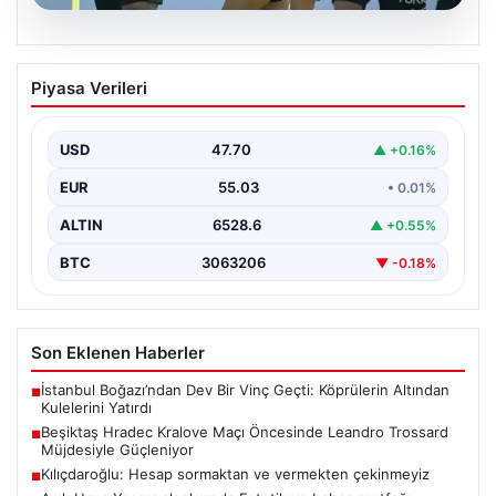
05.08.2026
Beşiktaş Hradec Kralove Maçı
Piyasa Verileri
Öncesinde Leandro Trossard
Müjdesiyle Güçleniyor
USD
47.70
▲ +0.16%
Türk futbolunun köklü kulüplerinden Beşiktaş, UEFA
Avrupa Ligi 3. eleme turu kapsamında Hradec Kralove…
EUR
55.03
• 0.01%
ALTIN
6528.6
▲ +0.55%
BTC
3063206
▼ -0.18%
Son Eklenen Haberler
İstanbul Boğazı’ndan Dev Bir Vinç Geçti: Köprülerin Altından
■
Kulelerini Yatırdı
Beşiktaş Hradec Kralove Maçı Öncesinde Leandro Trossard
■
Müjdesiyle Güçleniyor
Kılıçdaroğlu: Hesap sormaktan ve vermekten çekinmeyiz
■