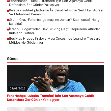
Fenerbahçe, Lukaku Transferi İçin Son Aşamaya Geldi:
■
Defanslara Zor Günler Yaklaşıyor
Kelebek sohbet platformu İle Sanal İletişimin Sertifikalı Adresi
■
Ve Muhabbet Deneyimi
Sturm Graz-Fenerbahçe maçı ne zaman? Saat kaçta? Hangi
■
kanalda?
İstanbul Boğazı’ndan Dev Bir Vinç Geçti: Köprülerin Altından
■
Kulelerini Yatırdı
Beşiktaş Hradec Kralove Maçı Öncesinde Leandro Trossard
■
Müjdesiyle Güçleniyor
Güncel
08/08/2026
Fenerbahçe, Lukaku Transferi İçin Son Aşamaya Geldi:
Defanslara Zor Günler Yaklaşıyor