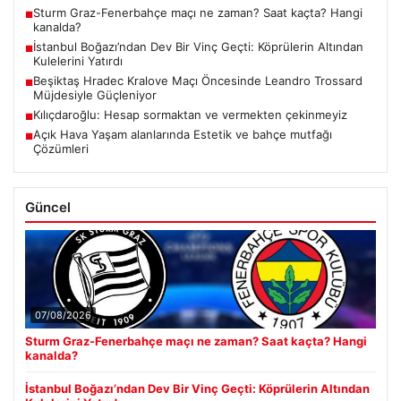
Sturm Graz-Fenerbahçe maçı ne zaman? Saat kaçta? Hangi
■
kanalda?
İstanbul Boğazı’ndan Dev Bir Vinç Geçti: Köprülerin Altından
■
Kulelerini Yatırdı
Beşiktaş Hradec Kralove Maçı Öncesinde Leandro Trossard
■
Müjdesiyle Güçleniyor
Kılıçdaroğlu: Hesap sormaktan ve vermekten çekinmeyiz
■
Açık Hava Yaşam alanlarında Estetik ve bahçe mutfağı
■
Çözümleri
Güncel
07/08/2026
Sturm Graz-Fenerbahçe maçı ne zaman? Saat kaçta? Hangi
kanalda?
İstanbul Boğazı’ndan Dev Bir Vinç Geçti: Köprülerin Altından