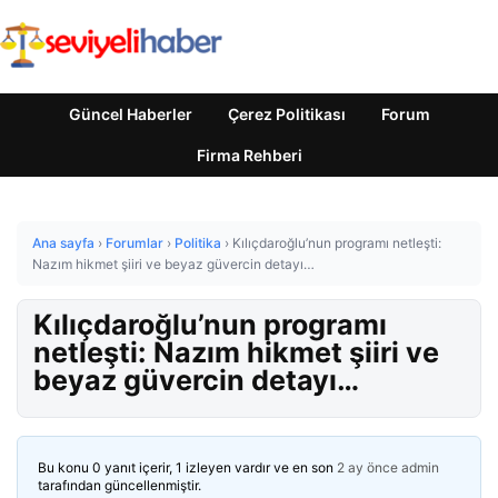
Güncel Haberler
Çerez Politikası
Forum
Firma Rehberi
Ana sayfa
›
Forumlar
›
Politika
›
Kılıçdaroğlu’nun programı netleşti:
Nazım hikmet şiiri ve beyaz güvercin detayı…
Kılıçdaroğlu’nun programı
netleşti: Nazım hikmet şiiri ve
beyaz güvercin detayı…
Bu konu 0 yanıt içerir, 1 izleyen vardır ve en son
2 ay önce
admin
tarafından güncellenmiştir.