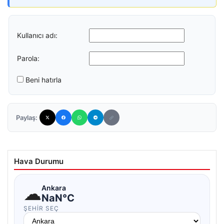
Kullanıcı adı:
Parola:
Beni hatırla
Paylaş:
Hava Durumu
☁
Ankara
NaN°C
ŞEHIR SEÇ