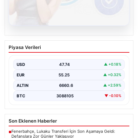
08.08.2026
Kelebek sohbet platformu İle Sanal
Piyasa Verileri
İletişimin Sertifikalı Adresi Ve
Muhabbet Deneyimi
USD
47.74
▲ +0.18%
İnternet çağında insanların seviyeli bir şekilde bağlantı
oluşturması ciddi bir hassasiyet taşımaktadır. Güncel
EUR
55.25
▲ +0.32%
olarak…
ALTIN
6660.6
▲ +2.59%
BTC
3088105
▼ -0.10%
Son Eklenen Haberler
Fenerbahçe, Lukaku Transferi İçin Son Aşamaya Geldi:
■
Defanslara Zor Günler Yaklaşıyor