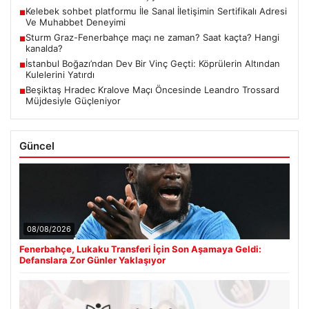
Kelebek sohbet platformu İle Sanal İletişimin Sertifikalı Adresi
■
Ve Muhabbet Deneyimi
Sturm Graz-Fenerbahçe maçı ne zaman? Saat kaçta? Hangi
■
kanalda?
İstanbul Boğazı’ndan Dev Bir Vinç Geçti: Köprülerin Altından
■
Kulelerini Yatırdı
Beşiktaş Hradec Kralove Maçı Öncesinde Leandro Trossard
■
Müjdesiyle Güçleniyor
Güncel
08/08/2026
Fenerbahçe, Lukaku Transferi İçin Son Aşamaya Geldi:
Defanslara Zor Günler Yaklaşıyor