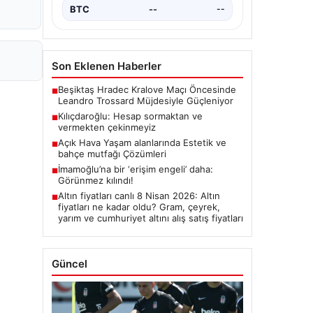
BTC
--
--
Son Eklenen Haberler
Beşiktaş Hradec Kralove Maçı Öncesinde
■
Leandro Trossard Müjdesiyle Güçleniyor
Kılıçdaroğlu: Hesap sormaktan ve
■
vermekten çekinmeyiz
Açık Hava Yaşam alanlarında Estetik ve
■
bahçe mutfağı Çözümleri
İmamoğlu’na bir ‘erişim engeli’ daha:
■
Görünmez kılındı!
Altın fiyatları canlı 8 Nisan 2026: Altın
■
fiyatları ne kadar oldu? Gram, çeyrek,
yarım ve cumhuriyet altını alış satış fiyatları
Güncel