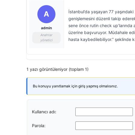
İstanbul’da yaşayan 77 yaşındaki Ü
A
genişlemesini düzenli takip ederek
sene önce rutin check up’larında a
admin
üzerine başvuruyor. Müdahale edi
Anahtar
hasta kaybedilebiliyor.” şeklinde 
yönetici
1 yazı görüntüleniyor (toplam 1)
Bu konuyu yanıtlamak için giriş yapmış olmalısınız.
Kullanıcı adı:
Parola: