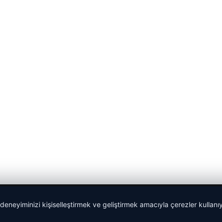
 deneyiminizi kişiselleştirmek ve geliştirmek amacıyla çerezler kullan
malta dil okulları
|
lemagrup.com.tr