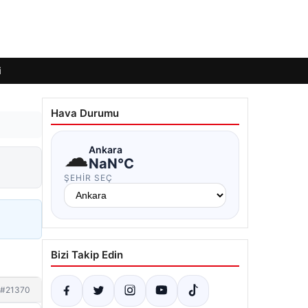
i
Hava Durumu
☁
Ankara
NaN°C
ŞEHIR SEÇ
Bizi Takip Edin
#21370