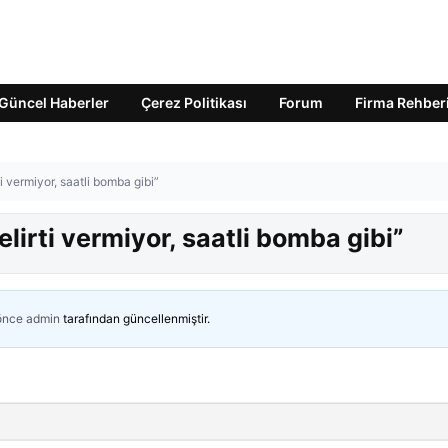
Güncel Haberler
Çerez Politikası
Forum
Firma Rehber
ti vermiyor, saatli bomba gibi”
elirti vermiyor, saatli bomba gibi”
 önce
admin
tarafından güncellenmiştir.