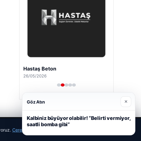
Hastaş Beton
26/05/2026
×
Göz Atın
Kalbiniz büyüyor olabilir! “Belirti vermiyor,
saatli bomba gibi”
ıyoruz.
Çerez Politikamız
Reddet
Kabul Et