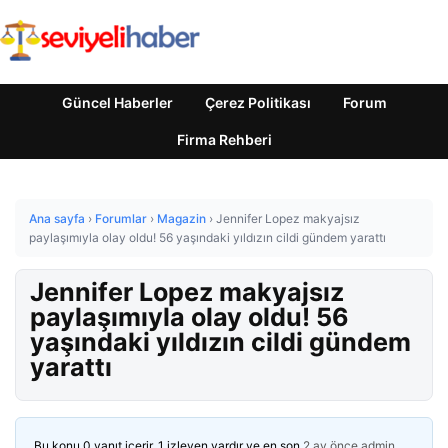
Güncel Haberler
Çerez Politikası
Forum
Firma Rehberi
Ana sayfa
›
Forumlar
›
Magazin
›
Jennifer Lopez makyajsız
paylaşımıyla olay oldu! 56 yaşındaki yıldızın cildi gündem yarattı
Jennifer Lopez makyajsız
paylaşımıyla olay oldu! 56
yaşındaki yıldızın cildi gündem
yarattı
Bu konu 0 yanıt içerir, 1 izleyen vardır ve en son
2 ay önce
admin