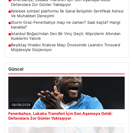
■
Defanslara Zor Günler Yaklaşıyor
Kelebek sohbet platformu İle Sanal İletişimin Sertifikalı Adresi
■
Ve Muhabbet Deneyimi
Sturm Graz-Fenerbahçe maçı ne zaman? Saat kaçta? Hangi
■
kanalda?
İstanbul Boğazı’ndan Dev Bir Vinç Geçti: Köprülerin Altından
■
Kulelerini Yatırdı
Beşiktaş Hradec Kralove Maçı Öncesinde Leandro Trossard
■
Müjdesiyle Güçleniyor
Güncel
08/08/2026
Fenerbahçe, Lukaku Transferi İçin Son Aşamaya Geldi:
Defanslara Zor Günler Yaklaşıyor