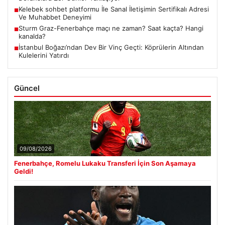
Kelebek sohbet platformu İle Sanal İletişimin Sertifikalı Adresi
■
Ve Muhabbet Deneyimi
Sturm Graz-Fenerbahçe maçı ne zaman? Saat kaçta? Hangi
■
kanalda?
İstanbul Boğazı’ndan Dev Bir Vinç Geçti: Köprülerin Altından
■
Kulelerini Yatırdı
Güncel
09/08/2026
Fenerbahçe, Romelu Lukaku Transferi İçin Son Aşamaya
Geldi!