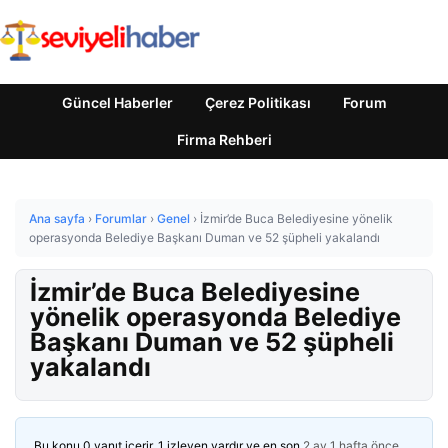
Güncel Haberler
Çerez Politikası
Forum
Firma Rehberi
Ana sayfa
›
Forumlar
›
Genel
›
İzmir’de Buca Belediyesine yönelik
operasyonda Belediye Başkanı Duman ve 52 şüpheli yakalandı
İzmir’de Buca Belediyesine
yönelik operasyonda Belediye
Başkanı Duman ve 52 şüpheli
yakalandı
Bu konu 0 yanıt içerir, 1 izleyen vardır ve en son
2 ay 1 hafta önce