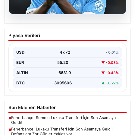
08.08.2026
Fenerbahçe, Lukaku Transferi İçin Son
Piyasa Verileri
Aşamaya Geldi: Defanslara Zor Günler
Yaklaşıyor
USD
47.72
• 0.01%
Fenerbahçe, yeni sezon hazırlıkları kapsamında golcü
takviyesini hızlandırmış ve önemli bir adım atmaya
EUR
55.20
▼ -0.03%
hazırlanıyor.…
ALTIN
6631.9
▼ -0.43%
BTC
3095606
▲ +0.27%
Son Eklenen Haberler
Fenerbahçe, Romelu Lukaku Transferi İçin Son Aşamaya
■
Geldi!
Fenerbahçe, Lukaku Transferi İçin Son Aşamaya Geldi:
■
Defanslara Zor Günler Yaklaşıyor