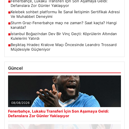
Fenerbahçe, Lukaku Transferi İçin Son Aşamaya Geldi:
■
Defanslara Zor Günler Yaklaşıyor
Kelebek sohbet platformu İle Sanal İletişimin Sertifikalı Adresi
■
Ve Muhabbet Deneyimi
Sturm Graz-Fenerbahçe maçı ne zaman? Saat kaçta? Hangi
■
kanalda?
İstanbul Boğazı’ndan Dev Bir Vinç Geçti: Köprülerin Altından
■
Kulelerini Yatırdı
Beşiktaş Hradec Kralove Maçı Öncesinde Leandro Trossard
■
Müjdesiyle Güçleniyor
Güncel
08/08/2026
Fenerbahçe, Lukaku Transferi İçin Son Aşamaya Geldi:
Defanslara Zor Günler Yaklaşıyor