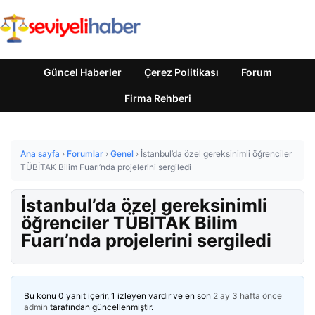
Güncel Haberler
Çerez Politikası
Forum
Firma Rehberi
Ana sayfa
›
Forumlar
›
Genel
›
İstanbul’da özel gereksinimli öğrenciler
TÜBİTAK Bilim Fuarı’nda projelerini sergiledi
İstanbul’da özel gereksinimli
öğrenciler TÜBİTAK Bilim
Fuarı’nda projelerini sergiledi
Bu konu 0 yanıt içerir, 1 izleyen vardır ve en son
2 ay 3 hafta önce
admin
tarafından güncellenmiştir.