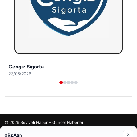
Cengiz Sigorta
23/06/2026
© 2026 Seviyeli Haber – Güncel Haberler
malta dil okulları
|
lemagrup.com.tr
×
Göz Atın