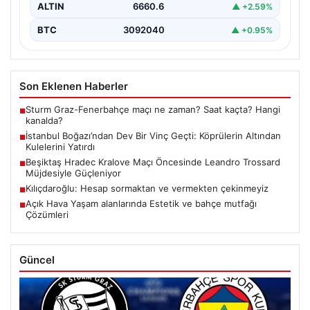
ALTIN
6660.6
▲ +2.59%
BTC
3092040
▲ +0.95%
Son Eklenen Haberler
Sturm Graz-Fenerbahçe maçı ne zaman? Saat kaçta? Hangi
■
kanalda?
İstanbul Boğazı’ndan Dev Bir Vinç Geçti: Köprülerin Altından
■
Kulelerini Yatırdı
Beşiktaş Hradec Kralove Maçı Öncesinde Leandro Trossard
■
Müjdesiyle Güçleniyor
Kılıçdaroğlu: Hesap sormaktan ve vermekten çekinmeyiz
■
Açık Hava Yaşam alanlarında Estetik ve bahçe mutfağı
■
Çözümleri
Güncel