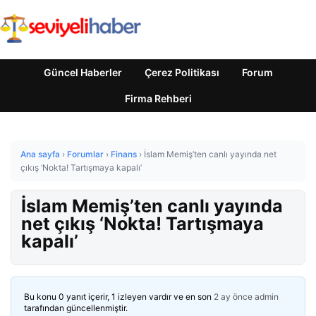
Güncel Haberler
Çerez Politikası
Forum
Firma Rehberi
Ana sayfa
›
Forumlar
›
Finans
›
İslam Memiş’ten canlı yayında net
çıkış ‘Nokta! Tartışmaya kapalı’
İslam Memiş’ten canlı yayında
net çıkış ‘Nokta! Tartışmaya
kapalı’
Bu konu 0 yanıt içerir, 1 izleyen vardır ve en son
2 ay önce
admin
tarafından güncellenmiştir.