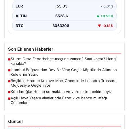
olay, bölgedeki denizcilik ve altyapı çalışmalarının…
EUR
55.03
• 0.01%
ALTIN
6528.6
▲ +0.55%
BTC
3063206
▼ -0.18%
Son Eklenen Haberler
Sturm Graz-Fenerbahçe maçı ne zaman? Saat kaçta? Hangi
■
kanalda?
İstanbul Boğazı’ndan Dev Bir Vinç Geçti: Köprülerin Altından
■
Kulelerini Yatırdı
Beşiktaş Hradec Kralove Maçı Öncesinde Leandro Trossard
■
Müjdesiyle Güçleniyor
Kılıçdaroğlu: Hesap sormaktan ve vermekten çekinmeyiz
■
Açık Hava Yaşam alanlarında Estetik ve bahçe mutfağı
■
Çözümleri
Güncel