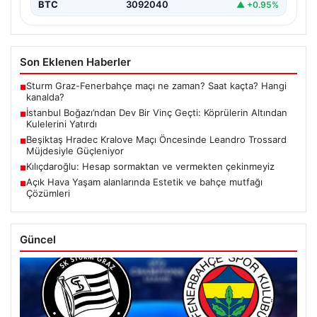
BTC
3092040
▲ +0.95%
Son Eklenen Haberler
Sturm Graz-Fenerbahçe maçı ne zaman? Saat kaçta? Hangi
■
kanalda?
İstanbul Boğazı’ndan Dev Bir Vinç Geçti: Köprülerin Altından
■
Kulelerini Yatırdı
Beşiktaş Hradec Kralove Maçı Öncesinde Leandro Trossard
■
Müjdesiyle Güçleniyor
Kılıçdaroğlu: Hesap sormaktan ve vermekten çekinmeyiz
■
Açık Hava Yaşam alanlarında Estetik ve bahçe mutfağı
■
Çözümleri
Güncel