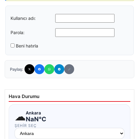
Kullanıcı adı:
Parola:
Beni hatırla
Paylaş:
Hava Durumu
☁
Ankara
NaN°C
ŞEHIR SEÇ