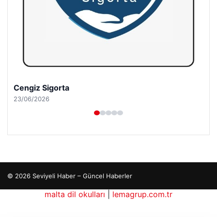
Cengiz Sigorta
23/06/2026
© 2026 Seviyeli Haber – Güncel Haberler
malta dil okulları
|
lemagrup.com.tr
tcio
rdhub