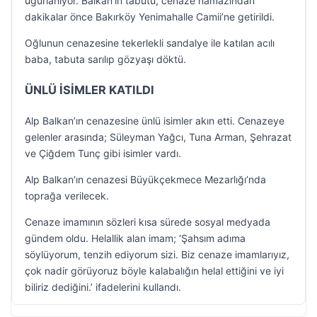
uğurlanıyor. Balkan’ın tabutu, cenaze namazından
dakikalar önce Bakırköy Yenimahalle Camii’ne getirildi.
Oğlunun cenazesine tekerlekli sandalye ile katılan acılı
baba, tabuta sarılıp gözyaşı döktü.
ÜNLÜ İSİMLER KATILDI
Alp Balkan’ın cenazesine ünlü isimler akın etti. Cenazeye
gelenler arasında; Süleyman Yağcı, Tuna Arman, Şehrazat
ve Çiğdem Tunç gibi isimler vardı.
Alp Balkan’ın cenazesi Büyükçekmece Mezarlığı’nda
toprağa verilecek.
Cenaze imamının sözleri kısa sürede sosyal medyada
gündem oldu. Helallik alan imam; ‘Şahsım adıma
söylüyorum, tenzih ediyorum sizi. Biz cenaze imamlarıyız,
çok nadir görüyoruz böyle kalabalığın helal ettiğini ve iyi
biliriz dediğini.’ ifadelerini kullandı.