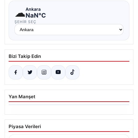
☁
Ankara
NaN°C
ŞEHIR SEÇ
Bizi Takip Edin
Yan Manşet
06.08.2026
İstanbul Boğazı’ndan Dev Bir Vinç
Piyasa Verileri
Geçti: Köprülerin Altından Kulelerini
Yatırdı