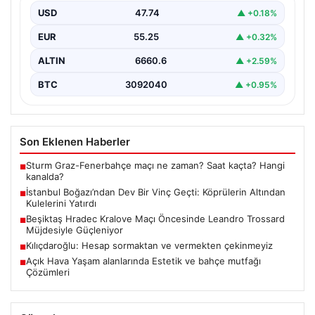
USD
47.74
▲ +0.18%
İstanbul Boğazı'nda eşsiz bir görüntüye sahne olan bu
olay, bölgedeki denizcilik ve altyapı çalışmalarının…
EUR
55.25
▲ +0.32%
ALTIN
6660.6
▲ +2.59%
BTC
3092040
▲ +0.95%
Son Eklenen Haberler
Sturm Graz-Fenerbahçe maçı ne zaman? Saat kaçta? Hangi
■
kanalda?
İstanbul Boğazı’ndan Dev Bir Vinç Geçti: Köprülerin Altından
■
Kulelerini Yatırdı
Beşiktaş Hradec Kralove Maçı Öncesinde Leandro Trossard
■
Müjdesiyle Güçleniyor
Kılıçdaroğlu: Hesap sormaktan ve vermekten çekinmeyiz
■
Açık Hava Yaşam alanlarında Estetik ve bahçe mutfağı
■
Çözümleri