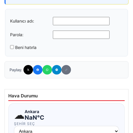
Kullanıcı adı:
Parola:
Beni hatırla
Paylaş:
Hava Durumu
☁
Ankara
NaN°C
ŞEHIR SEÇ