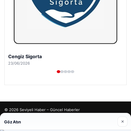
Cengiz Sigorta
23/06/2026
© 2026 Seviyeli Haber – Güncel Haberler
malta dil okulları
|
lemagrup.com.tr
×
Göz Atın
tcio
rdhub