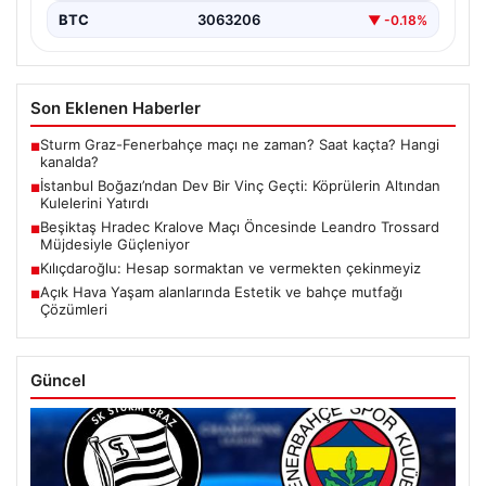
BTC
3063206
▼ -0.18%
Son Eklenen Haberler
Sturm Graz-Fenerbahçe maçı ne zaman? Saat kaçta? Hangi
■
kanalda?
İstanbul Boğazı’ndan Dev Bir Vinç Geçti: Köprülerin Altından
■
Kulelerini Yatırdı
Beşiktaş Hradec Kralove Maçı Öncesinde Leandro Trossard
■
Müjdesiyle Güçleniyor
Kılıçdaroğlu: Hesap sormaktan ve vermekten çekinmeyiz
■
Açık Hava Yaşam alanlarında Estetik ve bahçe mutfağı
■
Çözümleri
Güncel