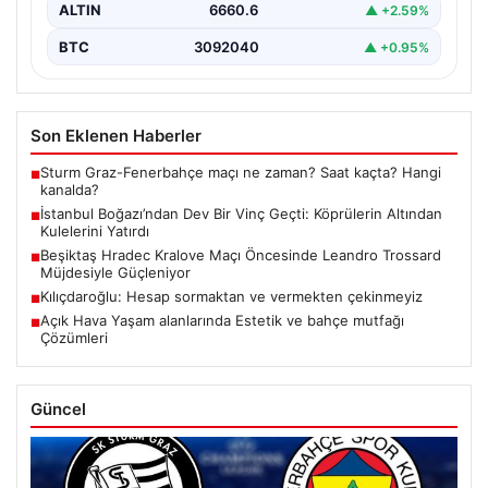
ALTIN
6660.6
▲ +2.59%
BTC
3092040
▲ +0.95%
Son Eklenen Haberler
Sturm Graz-Fenerbahçe maçı ne zaman? Saat kaçta? Hangi
■
kanalda?
İstanbul Boğazı’ndan Dev Bir Vinç Geçti: Köprülerin Altından
■
Kulelerini Yatırdı
Beşiktaş Hradec Kralove Maçı Öncesinde Leandro Trossard
■
Müjdesiyle Güçleniyor
Kılıçdaroğlu: Hesap sormaktan ve vermekten çekinmeyiz
■
Açık Hava Yaşam alanlarında Estetik ve bahçe mutfağı
■
Çözümleri
Güncel