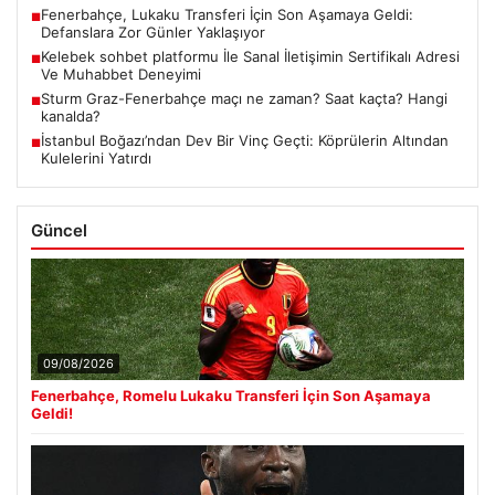
Fenerbahçe, Lukaku Transferi İçin Son Aşamaya Geldi:
■
Defanslara Zor Günler Yaklaşıyor
Kelebek sohbet platformu İle Sanal İletişimin Sertifikalı Adresi
■
Ve Muhabbet Deneyimi
Sturm Graz-Fenerbahçe maçı ne zaman? Saat kaçta? Hangi
■
kanalda?
İstanbul Boğazı’ndan Dev Bir Vinç Geçti: Köprülerin Altından
■
Kulelerini Yatırdı
Güncel
09/08/2026
Fenerbahçe, Romelu Lukaku Transferi İçin Son Aşamaya
Geldi!