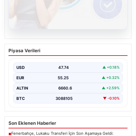
08.08.2026
Kelebek sohbet platformu İle Sanal
Piyasa Verileri
İletişimin Sertifikalı Adresi Ve
Muhabbet Deneyimi
USD
47.74
▲ +0.18%
İnternet çağında insanların seviyeli bir şekilde bağlantı
oluşturması ciddi bir hassasiyet taşımaktadır. Güncel
EUR
55.25
▲ +0.32%
olarak…
ALTIN
6660.6
▲ +2.59%
BTC
3088105
▼ -0.10%
Son Eklenen Haberler
Fenerbahçe, Lukaku Transferi İçin Son Aşamaya Geldi:
■