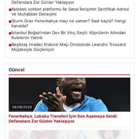
Defanslara Zor Günler Yaklaşıyor
Kelebek sohbet platformu İle Sanal İletişimin Sertifikalı Adresi
■
Ve Muhabbet Deneyimi
Sturm Graz-Fenerbahçe maçı ne zaman? Saat kaçta? Hangi
■
kanalda?
İstanbul Boğazı’ndan Dev Bir Vinç Geçti: Köprülerin Altından
■
Kulelerini Yatırdı
Beşiktaş Hradec Kralove Maçı Öncesinde Leandro Trossard
■
Müjdesiyle Güçleniyor
Güncel
08/08/2026
Fenerbahçe, Lukaku Transferi İçin Son Aşamaya Geldi:
Defanslara Zor Günler Yaklaşıyor