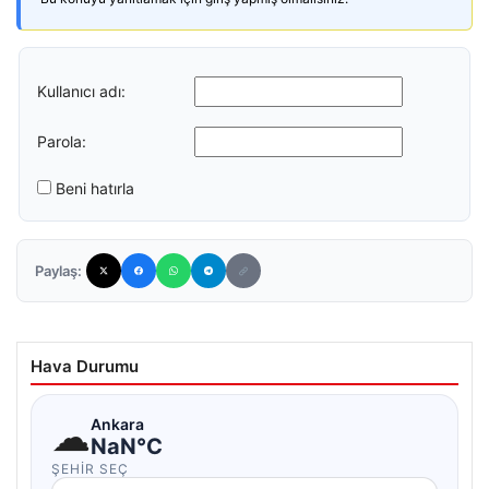
Kullanıcı adı:
Parola:
Beni hatırla
Paylaş:
Hava Durumu
☁
Ankara
NaN°C
ŞEHIR SEÇ