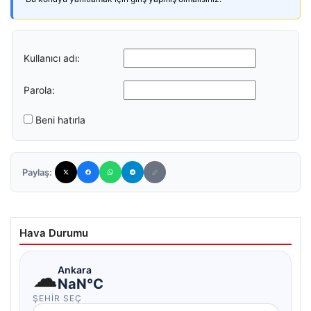
Kullanıcı adı:
Parola:
Beni hatırla
Paylaş:
Hava Durumu
☁
Ankara
NaN°C
ŞEHIR SEÇ