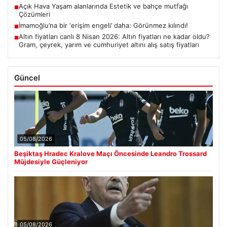
Açık Hava Yaşam alanlarında Estetik ve bahçe mutfağı
■
Çözümleri
İmamoğlu’na bir ‘erişim engeli’ daha: Görünmez kılındı!
■
Altın fiyatları canlı 8 Nisan 2026: Altın fiyatları ne kadar oldu?
■
Gram, çeyrek, yarım ve cumhuriyet altını alış satış fiyatları
Güncel
05/08/2026
Beşiktaş Hradec Kralove Maçı Öncesinde Leandro Trossard
Müjdesiyle Güçleniyor
05/08/2026