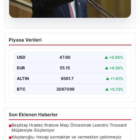
05.08.2026
Kılıçdaroğlu: Hesap sormaktan ve
Piyasa Verileri
vermekten çekinmeyiz
Türkiye'nin siyasi arenasında yeni bir dönemin
başlangıcını ilan eden Cumhuriyet Halk Partisi (CHP)
USD
47.60
▲ +0.05%
Genel…
EUR
55.15
▲ +0.20%
ALTIN
6561.7
▲ +1.01%
BTC
3067099
▲ +0.72%
Son Eklenen Haberler
Beşiktaş Hradec Kralove Maçı Öncesinde Leandro Trossard
■
Müjdesiyle Güçleniyor
Kılıçdaroğlu: Hesap sormaktan ve vermekten çekinmeyiz
■