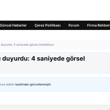
Güncel Haberler
Çerez Politikası
Forum
Firma Rehber
duyurdu: 4 saniyede görsel üretebiliyor
ı duyurdu: 4 saniyede görsel
önce
admin
tarafından güncellenmiştir.