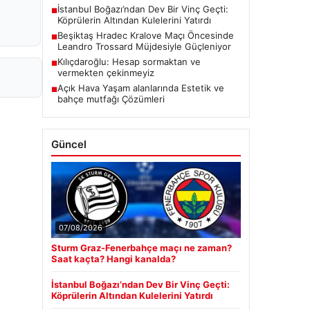
İstanbul Boğazı’ndan Dev Bir Vinç Geçti:
■
Köprülerin Altından Kulelerini Yatırdı
Beşiktaş Hradec Kralove Maçı Öncesinde
■
Leandro Trossard Müjdesiyle Güçleniyor
Kılıçdaroğlu: Hesap sormaktan ve
■
vermekten çekinmeyiz
Açık Hava Yaşam alanlarında Estetik ve
■
bahçe mutfağı Çözümleri
Güncel
07/08/2026
Sturm Graz-Fenerbahçe maçı ne zaman?
Saat kaçta? Hangi kanalda?
İstanbul Boğazı’ndan Dev Bir Vinç Geçti:
Köprülerin Altından Kulelerini Yatırdı