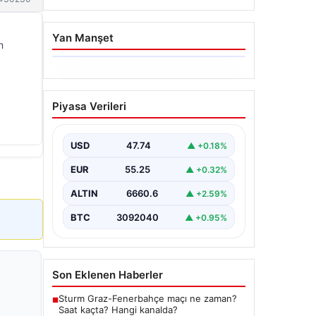
Yan Manşet
n
06.08.2026
İstanbul Boğazı’ndan Dev
Piyasa Verileri
Bir Vinç Geçti: Köprülerin
Altından Kulelerini Yatırdı
USD
47.74
▲ +0.18%
İstanbul Boğazı'nda eşsiz bir
görüntüye sahne olan bu olay,
EUR
55.25
▲ +0.32%
bölgedeki denizcilik ve altyapı
çalışmalarının…
ALTIN
6660.6
▲ +2.59%
BTC
3092040
▲ +0.95%
Son Eklenen Haberler
Sturm Graz-Fenerbahçe maçı ne zaman?
■
Saat kaçta? Hangi kanalda?