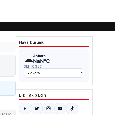
i
Hava Durumu
☁
Ankara
NaN°C
ŞEHIR SEÇ
Bizi Takip Edin
#30230