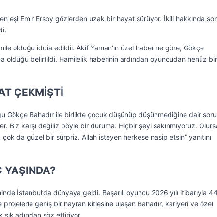
 eşi Emir Ersoy gözlerden uzak bir hayat sürüyor. İkili hakkında so
i.
ile olduğu iddia edildii. Akif Yaman’ın özel haberine göre, Gökçe
da olduğu belirtildi. Hamilelik haberinin ardından oyuncudan henüz bir
KAT ÇEKMİŞTİ
uğu Gökçe Bahadır ile birlikte çocuk düşünüp düşünmediğine dair soru
ler. Biz karşı değiliz böyle bir duruma. Hiçbir şeyi sakınmıyoruz. Olur
 çok da güzel bir sürpriz. Allah isteyen herkese nasip etsin” yanıtını
 YAŞINDA?
nde İstanbul’da dünyaya geldi. Başarılı oyuncu 2026 yılı itibarıyla 4
e projelerle geniş bir hayran kitlesine ulaşan Bahadır, kariyeri ve özel
sık adından söz ettiriyor.