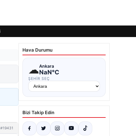
i
Hava Durumu
☁
Ankara
NaN°C
ŞEHIR SEÇ
Bizi Takip Edin
#19431