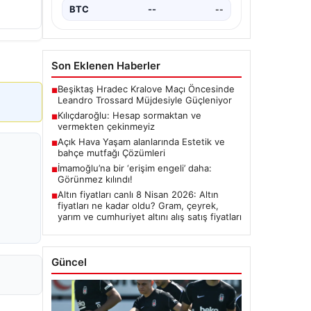
BTC
--
--
Son Eklenen Haberler
Beşiktaş Hradec Kralove Maçı Öncesinde
■
Leandro Trossard Müjdesiyle Güçleniyor
Kılıçdaroğlu: Hesap sormaktan ve
■
vermekten çekinmeyiz
Açık Hava Yaşam alanlarında Estetik ve
■
bahçe mutfağı Çözümleri
İmamoğlu’na bir ‘erişim engeli’ daha:
■
Görünmez kılındı!
Altın fiyatları canlı 8 Nisan 2026: Altın
■
fiyatları ne kadar oldu? Gram, çeyrek,
yarım ve cumhuriyet altını alış satış fiyatları
Güncel