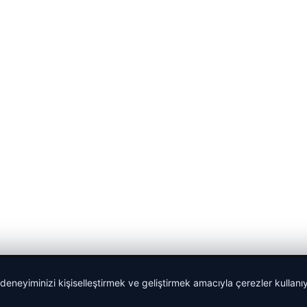
 deneyiminizi kişiselleştirmek ve geliştirmek amacıyla çerezler kullan
malta dil okulları
|
lemagrup.com.tr