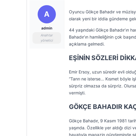
Oyuncu Gökçe Bahadır ve müzisyen
A
olarak yeni bir iddia gündeme geld
admin
44 yaşındaki Gökçe Bahadır’ın ham
Anahtar
Bahadır’ın hamileliğinin çok başın
yönetici
açıklama gelmedi.
EŞİNİN SÖZLERİ DİK
Emir Ersoy, uzun süredir evli old
“Tanrı ne isterse… Kısmet böyle iş
sürpriz olmazsa da sürpriz. Olursa
vermişti.
GÖKÇE BAHADIR KAÇ
Gökçe Bahadır, 9 Kasım 1981 tarihi
yaşında. Özellikle yer aldığı dizi v
hayatıyla magazin gündeminde sık 