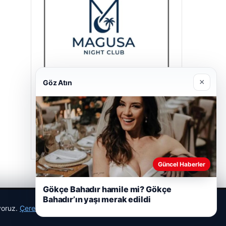
×
Göz Atın
Magusa Night Club
01/05/2026
Güncel Haberler
Gökçe Bahadır hamile mi? Gökçe
Bahadır’ın yaşı merak edildi
ıyoruz.
Çerez Politikamız
Reddet
Kabul Et