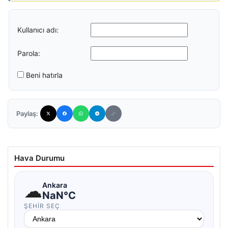
Kullanıcı adı:
Parola:
Beni hatırla
Paylaş:
Hava Durumu
☁
Ankara
NaN°C
ŞEHIR SEÇ