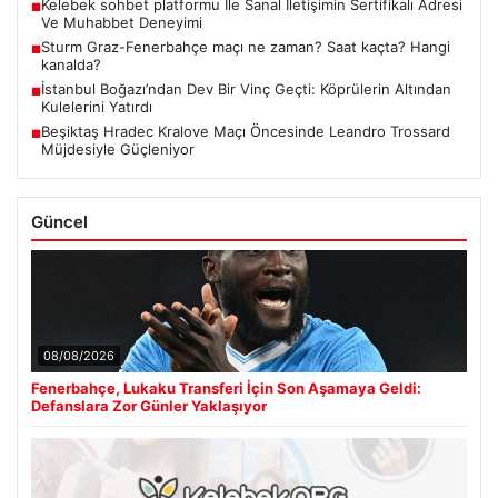
Kelebek sohbet platformu İle Sanal İletişimin Sertifikalı Adresi
■
Ve Muhabbet Deneyimi
Sturm Graz-Fenerbahçe maçı ne zaman? Saat kaçta? Hangi
■
kanalda?
İstanbul Boğazı’ndan Dev Bir Vinç Geçti: Köprülerin Altından
■
Kulelerini Yatırdı
Beşiktaş Hradec Kralove Maçı Öncesinde Leandro Trossard
■
Müjdesiyle Güçleniyor
Güncel
08/08/2026
Fenerbahçe, Lukaku Transferi İçin Son Aşamaya Geldi:
Defanslara Zor Günler Yaklaşıyor