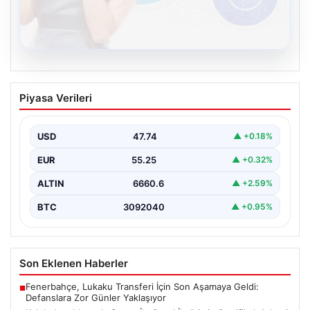
08.08.2026
Kelebek sohbet platformu İle Sanal
Piyasa Verileri
İletişimin Sertifikalı Adresi Ve
Muhabbet Deneyimi
USD
47.74
▲ +0.18%
İnternet çağında insanların seviyeli bir şekilde bağlantı
oluşturması ciddi bir hassasiyet taşımaktadır. Güncel
EUR
55.25
▲ +0.32%
olarak…
ALTIN
6660.6
▲ +2.59%
BTC
3092040
▲ +0.95%
Son Eklenen Haberler
Fenerbahçe, Lukaku Transferi İçin Son Aşamaya Geldi:
■
Defanslara Zor Günler Yaklaşıyor