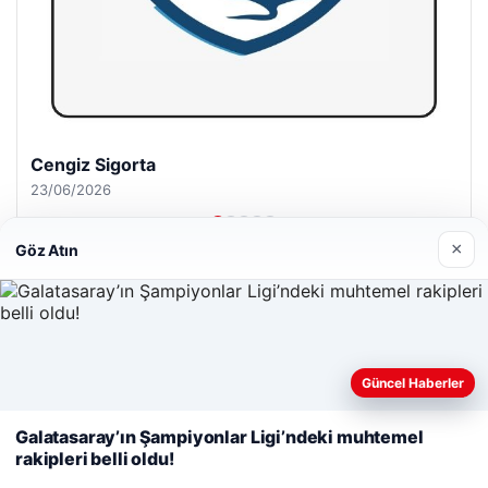
Cengiz Sigorta
23/06/2026
×
Göz Atın
© 2026 Seviyeli Haber – Güncel Haberler
Web sitemizi nasıl kullandığınızı daha iyi anlayabilmek,
Güncel Haberler
malta dil okulları
|
lemagrup.com.tr
deneyiminizi kişiselleştirmek ve geliştirmek amacıyla çerezler
io
hub
kullanıyoruz.
Çerez Politikamız
Galatasaray’ın Şampiyonlar Ligi’ndeki muhtemel
rakipleri belli oldu!
Reddet
Kabul Et