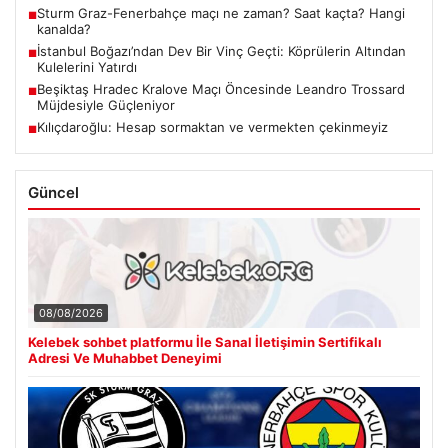
Sturm Graz-Fenerbahçe maçı ne zaman? Saat kaçta? Hangi
■
kanalda?
İstanbul Boğazı’ndan Dev Bir Vinç Geçti: Köprülerin Altından
■
Kulelerini Yatırdı
Beşiktaş Hradec Kralove Maçı Öncesinde Leandro Trossard
■
Müjdesiyle Güçleniyor
Kılıçdaroğlu: Hesap sormaktan ve vermekten çekinmeyiz
■
Güncel
08/08/2026
Kelebek sohbet platformu İle Sanal İletişimin Sertifikalı
Adresi Ve Muhabbet Deneyimi