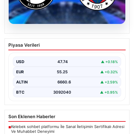
07.08.2026
Sturm Graz-Fenerbahçe maçı ne
Piyasa Verileri
zaman? Saat kaçta? Hangi kanalda?
USD
47.74
▲ +0.18%
EUR
55.25
▲ +0.32%
ALTIN
6660.6
▲ +2.59%
BTC
3092040
▲ +0.95%
Son Eklenen Haberler
Kelebek sohbet platformu İle Sanal İletişimin Sertifikalı Adresi
■
Ve Muhabbet Deneyimi