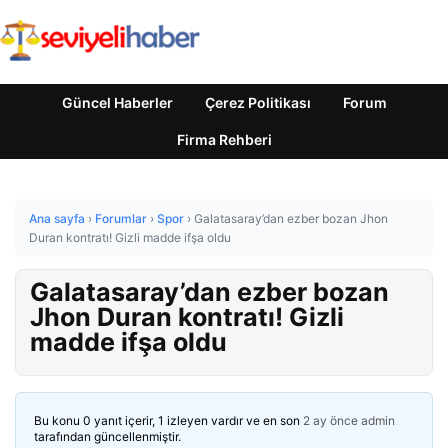
Güncel Haberler
Çerez Politikası
Forum
Firma Rehberi
Ana sayfa
›
Forumlar
›
Spor
›
Galatasaray’dan ezber bozan Jhon
Duran kontratı! Gizli madde ifşa oldu
Galatasaray’dan ezber bozan
Jhon Duran kontratı! Gizli
madde ifşa oldu
Bu konu 0 yanıt içerir, 1 izleyen vardır ve en son
2 ay önce
admin
tarafından güncellenmiştir.