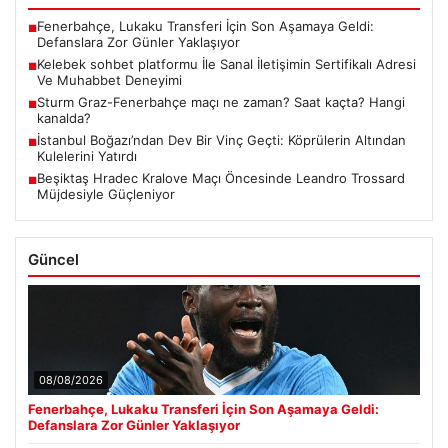
Fenerbahçe, Lukaku Transferi İçin Son Aşamaya Geldi:
■
Defanslara Zor Günler Yaklaşıyor
Kelebek sohbet platformu İle Sanal İletişimin Sertifikalı Adresi
■
Ve Muhabbet Deneyimi
Sturm Graz-Fenerbahçe maçı ne zaman? Saat kaçta? Hangi
■
kanalda?
İstanbul Boğazı’ndan Dev Bir Vinç Geçti: Köprülerin Altından
■
Kulelerini Yatırdı
Beşiktaş Hradec Kralove Maçı Öncesinde Leandro Trossard
■
Müjdesiyle Güçleniyor
Güncel
08/08/2026
Fenerbahçe, Lukaku Transferi İçin Son Aşamaya Geldi:
Defanslara Zor Günler Yaklaşıyor