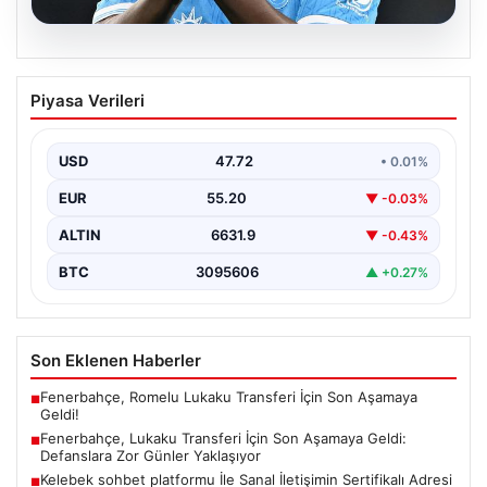
08.08.2026
Fenerbahçe, Lukaku Transferi İçin Son
Piyasa Verileri
Aşamaya Geldi: Defanslara Zor Günler
Yaklaşıyor
USD
47.72
• 0.01%
Fenerbahçe, yeni sezon hazırlıkları kapsamında golcü
takviyesini hızlandırmış ve önemli bir adım atmaya
EUR
55.20
▼ -0.03%
hazırlanıyor.…
ALTIN
6631.9
▼ -0.43%
BTC
3095606
▲ +0.27%
Son Eklenen Haberler
Fenerbahçe, Romelu Lukaku Transferi İçin Son Aşamaya
■
Geldi!
Fenerbahçe, Lukaku Transferi İçin Son Aşamaya Geldi:
■
Defanslara Zor Günler Yaklaşıyor
Kelebek sohbet platformu İle Sanal İletişimin Sertifikalı Adresi
■