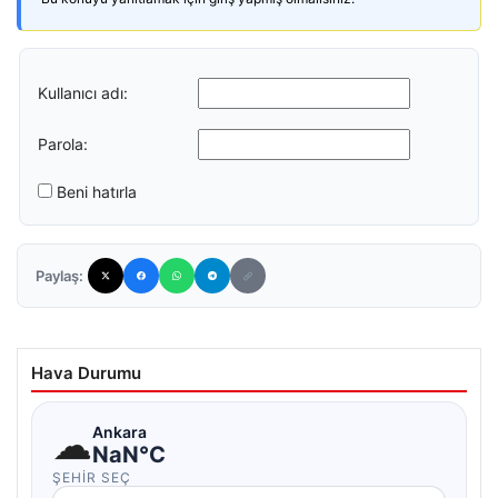
Kullanıcı adı:
Parola:
Beni hatırla
Paylaş:
Hava Durumu
☁
Ankara
NaN°C
ŞEHIR SEÇ