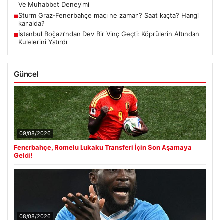
Ve Muhabbet Deneyimi
Sturm Graz-Fenerbahçe maçı ne zaman? Saat kaçta? Hangi
■
kanalda?
İstanbul Boğazı’ndan Dev Bir Vinç Geçti: Köprülerin Altından
■
Kulelerini Yatırdı
Güncel
09/08/2026
Fenerbahçe, Romelu Lukaku Transferi İçin Son Aşamaya
Geldi!
08/08/2026