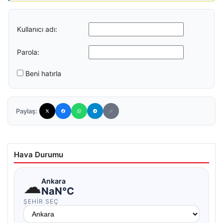
Kullanıcı adı:
Parola:
Beni hatırla
Paylaş:
Hava Durumu
☁
Ankara
NaN°C
ŞEHIR SEÇ