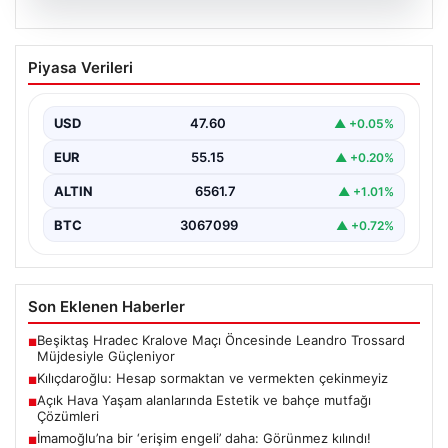
05.08.2026
Kılıçdaroğlu: Hesap sormaktan ve
Piyasa Verileri
vermekten çekinmeyiz
Türkiye'nin siyasi arenasında yeni bir dönemin
başlangıcını ilan eden Cumhuriyet Halk Partisi (CHP)
USD
47.60
▲ +0.05%
Genel…
EUR
55.15
▲ +0.20%
ALTIN
6561.7
▲ +1.01%
BTC
3067099
▲ +0.72%
Son Eklenen Haberler
Beşiktaş Hradec Kralove Maçı Öncesinde Leandro Trossard
■
Müjdesiyle Güçleniyor
Kılıçdaroğlu: Hesap sormaktan ve vermekten çekinmeyiz
■
Açık Hava Yaşam alanlarında Estetik ve bahçe mutfağı
■
Çözümleri
İmamoğlu’na bir ‘erişim engeli’ daha: Görünmez kılındı!
■