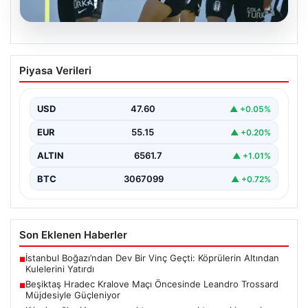
05.08.2026
Beşiktaş Hradec Kralove Maçı
Piyasa Verileri
Öncesinde Leandro Trossard
Müjdesiyle Güçleniyor
USD
47.60
▲ +0.05%
Türk futbolunun köklü kulüplerinden Beşiktaş, UEFA
Avrupa Ligi 3. eleme turu kapsamında Hradec Kralove…
EUR
55.15
▲ +0.20%
ALTIN
6561.7
▲ +1.01%
BTC
3067099
▲ +0.72%
Son Eklenen Haberler
İstanbul Boğazı’ndan Dev Bir Vinç Geçti: Köprülerin Altından
■
Kulelerini Yatırdı
Beşiktaş Hradec Kralove Maçı Öncesinde Leandro Trossard
■
Müjdesiyle Güçleniyor