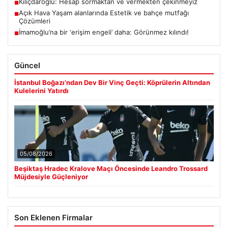
Kılıçdaroğlu: Hesap sormaktan ve vermekten çekinmeyiz
■
Açık Hava Yaşam alanlarında Estetik ve bahçe mutfağı
■
Çözümleri
İmamoğlu’na bir ‘erişim engeli’ daha: Görünmez kılındı!
■
Güncel
İstanbul Boğazı’ndan Dev Bir Vinç Geçti: Köprülerin Altından
Kulelerini Yatırdı
05/08/2026
Beşiktaş Hradec Kralove Maçı Öncesinde Leandro Trossard
Müjdesiyle Güçleniyor
Son Eklenen Firmalar