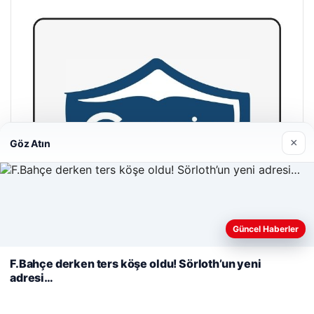
×
Göz Atın
Web sitemizi nasıl kullandığınızı daha iyi anlayabilmek,
Güncel Haberler
deneyiminizi kişiselleştirmek ve geliştirmek amacıyla çerezler
kullanıyoruz.
Çerez Politikamız
F.Bahçe derken ters köşe oldu! Sörloth’un yeni
adresi…
Reddet
Kabul Et
Cengiz Sigorta
23/06/2026