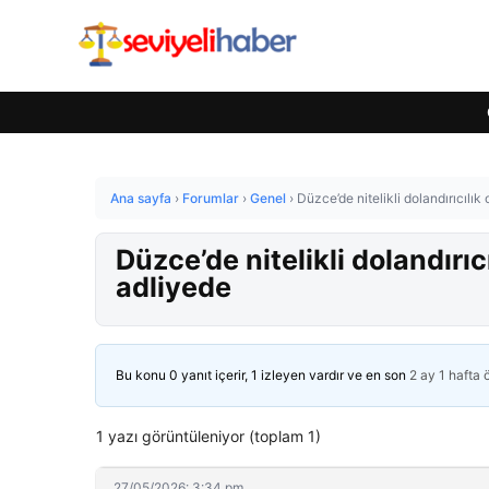
Ana sayfa
›
Forumlar
›
Genel
›
Düzce’de nitelikli dolandırıcıl
Düzce’de nitelikli dolandır
adliyede
Bu konu 0 yanıt içerir, 1 izleyen vardır ve en son
2 ay 1 hafta
1 yazı görüntüleniyor (toplam 1)
27/05/2026: 3:34 pm