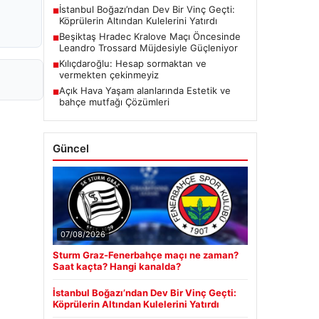
İstanbul Boğazı’ndan Dev Bir Vinç Geçti:
■
Köprülerin Altından Kulelerini Yatırdı
Beşiktaş Hradec Kralove Maçı Öncesinde
■
Leandro Trossard Müjdesiyle Güçleniyor
Kılıçdaroğlu: Hesap sormaktan ve
■
vermekten çekinmeyiz
Açık Hava Yaşam alanlarında Estetik ve
■
bahçe mutfağı Çözümleri
Güncel
07/08/2026
Sturm Graz-Fenerbahçe maçı ne zaman?
Saat kaçta? Hangi kanalda?
İstanbul Boğazı’ndan Dev Bir Vinç Geçti:
Köprülerin Altından Kulelerini Yatırdı