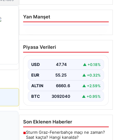
Yan Manşet
06.08.2026
İstanbul Boğazı’ndan Dev
Piyasa Verileri
Bir Vinç Geçti: Köprülerin
Altından Kulelerini Yatırdı
USD
47.74
▲ +0.18%
İstanbul Boğazı'nda eşsiz bir
görüntüye sahne olan bu olay,
EUR
55.25
▲ +0.32%
bölgedeki denizcilik ve altyapı
çalışmalarının…
ALTIN
6660.6
▲ +2.59%
BTC
3092040
▲ +0.95%
Son Eklenen Haberler
Sturm Graz-Fenerbahçe maçı ne zaman?
■
Saat kaçta? Hangi kanalda?