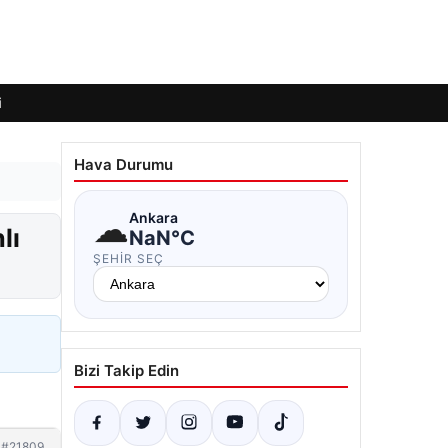
i
Hava Durumu
☁
Ankara
lı
NaN°C
ŞEHIR SEÇ
Bizi Takip Edin
#21809