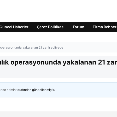
Güncel Haberler
Çerez Politikası
Forum
Firma Rehber
ık operasyonunda yakalanan 21 zanlı adliyede
ıcılık operasyonunda yakalanan 21 zan
 önce
admin
tarafından güncellenmiştir.