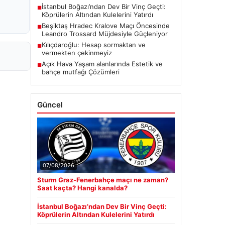
İstanbul Boğazı’ndan Dev Bir Vinç Geçti:
■
Köprülerin Altından Kulelerini Yatırdı
Beşiktaş Hradec Kralove Maçı Öncesinde
■
Leandro Trossard Müjdesiyle Güçleniyor
Kılıçdaroğlu: Hesap sormaktan ve
■
vermekten çekinmeyiz
Açık Hava Yaşam alanlarında Estetik ve
■
bahçe mutfağı Çözümleri
Güncel
07/08/2026
Sturm Graz-Fenerbahçe maçı ne zaman?
Saat kaçta? Hangi kanalda?
İstanbul Boğazı’ndan Dev Bir Vinç Geçti:
Köprülerin Altından Kulelerini Yatırdı