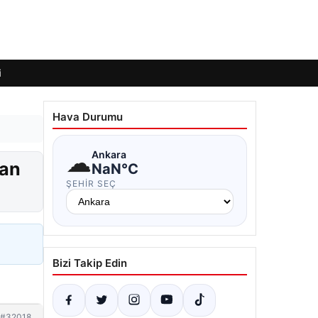
i
Hava Durumu
☁
Ankara
dan
NaN°C
ŞEHIR SEÇ
Bizi Takip Edin
#32018