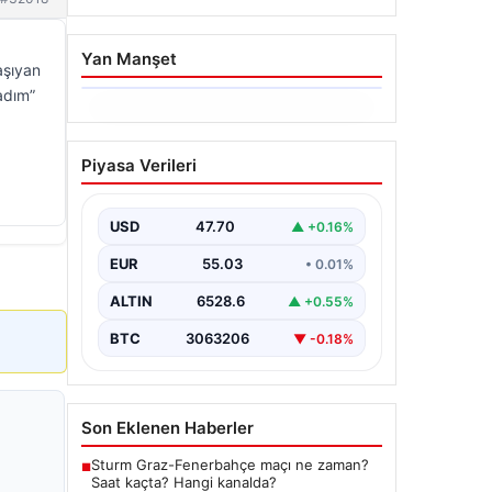
Yan Manşet
aşıyan
 adım”
06.08.2026
İstanbul Boğazı’ndan Dev
Piyasa Verileri
Bir Vinç Geçti: Köprülerin
Altından Kulelerini Yatırdı
USD
47.70
▲ +0.16%
İstanbul Boğazı'nda eşsiz bir
görüntüye sahne olan bu olay,
EUR
55.03
• 0.01%
bölgedeki denizcilik ve altyapı
çalışmalarının…
ALTIN
6528.6
▲ +0.55%
BTC
3063206
▼ -0.18%
Son Eklenen Haberler
Sturm Graz-Fenerbahçe maçı ne zaman?
■
Saat kaçta? Hangi kanalda?