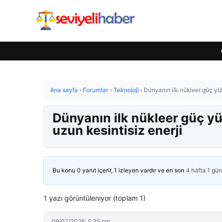
Ana sayfa
›
Forumlar
›
Teknoloji
›
Dünyanın ilk nükleer güç yük
Dünyanın ilk nükleer güç yü
uzun kesintisiz enerji
Bu konu 0 yanıt içerir, 1 izleyen vardır ve en son
4 hafta 1 gü
1 yazı görüntüleniyor (toplam 1)
09/07/2026: 5:35 pm