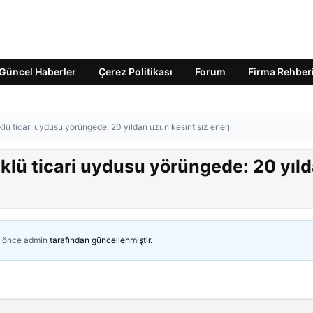
Güncel Haberler
Çerez Politikası
Forum
Firma Rehber
lü ticari uydusu yörüngede: 20 yıldan uzun kesintisiz enerji
klü ticari uydusu yörüngede: 20 yıl
n önce
admin
tarafından güncellenmiştir.