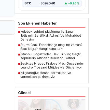
BTC
3092040
▲ +0.95%
Son Eklenen Haberler
Kelebek sohbet platformu İle Sanal
■
İletişimin Sertifikalı Adresi Ve Muhabbet
Deneyimi
Sturm Graz-Fenerbahçe maçı ne zaman?
■
Saat kaçta? Hangi kanalda?
İstanbul Boğazı’ndan Dev Bir Vinç Geçti:
■
Köprülerin Altından Kulelerini Yatırdı
Beşiktaş Hradec Kralove Maçı Öncesinde
■
Leandro Trossard Müjdesiyle Güçleniyor
Kılıçdaroğlu: Hesap sormaktan ve
■
vermekten çekinmeyiz
Güncel