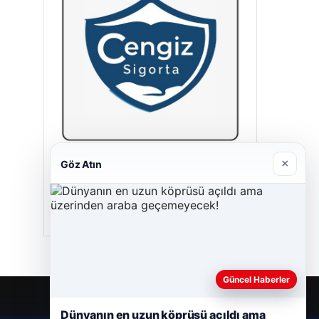
×
Göz Atın
Cengiz Sigorta
23/06/2026
Güncel Haberler
Dünyanın en uzun köprüsü açıldı ama