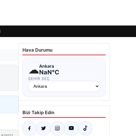
i
Hava Durumu
☁
Ankara
NaN°C
ŞEHIR SEÇ
Bizi Takip Edin
#19101