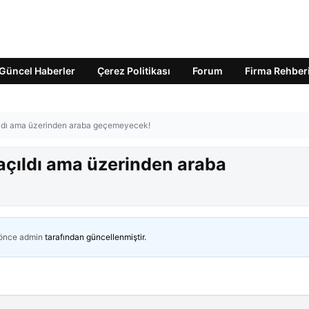
Güncel Haberler
Çerez Politikası
Forum
Firma Rehber
ldı ama üzerinden araba geçemeyecek!
çıldı ama üzerinden araba
 önce
admin
tarafından güncellenmiştir.