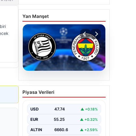
Yan Manşet
iri
yecek
07.08.2026
Sturm Graz-Fenerbahçe
Piyasa Verileri
maçı ne zaman? Saat
kaçta? Hangi kanalda?
USD
47.74
▲ +0.18%
EUR
55.25
▲ +0.32%
ALTIN
6660.6
▲ +2.59%