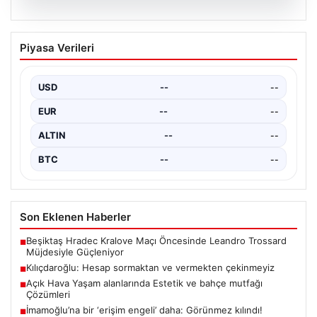
05.08.2026
Kılıçdaroğlu: Hesap sormaktan ve
Piyasa Verileri
vermekten çekinmeyiz
Türkiye'nin siyasi arenasında yeni bir dönemin
başlangıcını ilan eden Cumhuriyet Halk Partisi (CHP)
USD
--
--
Genel…
EUR
--
--
ALTIN
--
--
BTC
--
--
Son Eklenen Haberler
Beşiktaş Hradec Kralove Maçı Öncesinde Leandro Trossard
■
Müjdesiyle Güçleniyor
Kılıçdaroğlu: Hesap sormaktan ve vermekten çekinmeyiz
■
Açık Hava Yaşam alanlarında Estetik ve bahçe mutfağı
■
Çözümleri
İmamoğlu’na bir ‘erişim engeli’ daha: Görünmez kılındı!
■