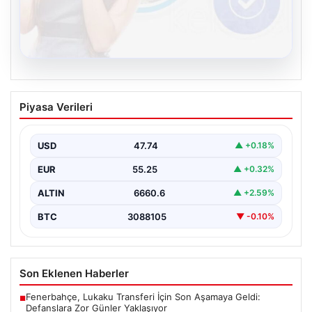
08.08.2026
Kelebek sohbet platformu İle Sanal
Piyasa Verileri
İletişimin Sertifikalı Adresi Ve
Muhabbet Deneyimi
USD
47.74
▲ +0.18%
İnternet çağında insanların seviyeli bir şekilde bağlantı
oluşturması ciddi bir hassasiyet taşımaktadır. Güncel
EUR
55.25
▲ +0.32%
olarak…
ALTIN
6660.6
▲ +2.59%
BTC
3088105
▼ -0.10%
Son Eklenen Haberler
Fenerbahçe, Lukaku Transferi İçin Son Aşamaya Geldi:
■
Defanslara Zor Günler Yaklaşıyor