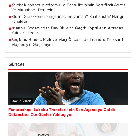
Kelebek sohbet platformu İle Sanal İletişimin Sertifikalı Adresi
■
Ve Muhabbet Deneyimi
Sturm Graz-Fenerbahçe maçı ne zaman? Saat kaçta? Hangi
■
kanalda?
İstanbul Boğazı’ndan Dev Bir Vinç Geçti: Köprülerin Altından
■
Kulelerini Yatırdı
Beşiktaş Hradec Kralove Maçı Öncesinde Leandro Trossard
■
Müjdesiyle Güçleniyor
Güncel
08/08/2026
Fenerbahçe, Lukaku Transferi İçin Son Aşamaya Geldi:
Defanslara Zor Günler Yaklaşıyor