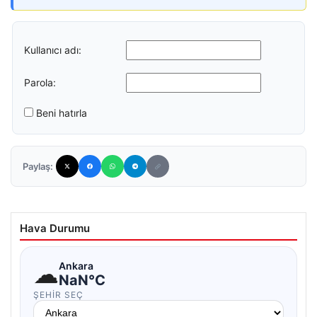
Kullanıcı adı:
Parola:
Beni hatırla
Paylaş:
Hava Durumu
☁
Ankara
NaN°C
ŞEHIR SEÇ