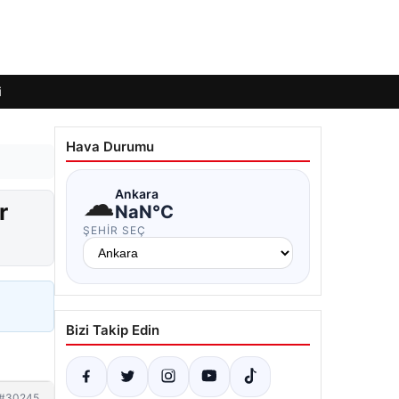
i
Hava Durumu
☁
Ankara
r
NaN°C
ŞEHIR SEÇ
Bizi Takip Edin
#30245