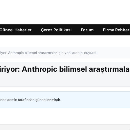
Güncel Haberler
Çerez Politikası
Forum
Firma Rehber
iyor: Anthropic bilimsel araştırmalar için yeni aracını duyurdu
riyor: Anthropic bilimsel araştırmala
önce
admin
tarafından güncellenmiştir.