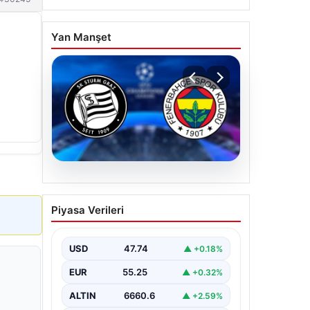
Yan Manşet
07.08.2026
Sturm Graz-Fenerbahçe
Piyasa Verileri
maçı ne zaman? Saat
kaçta? Hangi kanalda?
USD
47.74
▲ +0.18%
EUR
55.25
▲ +0.32%
ALTIN
6660.6
▲ +2.59%