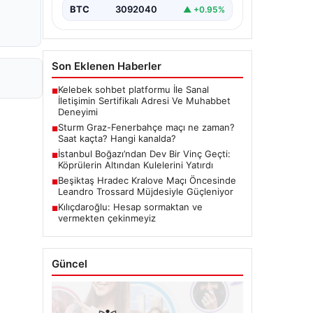
BTC
3092040
▲ +0.95%
Son Eklenen Haberler
Kelebek sohbet platformu İle Sanal
■
İletişimin Sertifikalı Adresi Ve Muhabbet
Deneyimi
Sturm Graz-Fenerbahçe maçı ne zaman?
■
Saat kaçta? Hangi kanalda?
İstanbul Boğazı’ndan Dev Bir Vinç Geçti:
■
Köprülerin Altından Kulelerini Yatırdı
Beşiktaş Hradec Kralove Maçı Öncesinde
■
Leandro Trossard Müjdesiyle Güçleniyor
Kılıçdaroğlu: Hesap sormaktan ve
■
vermekten çekinmeyiz
Güncel