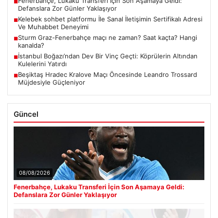
Fenerbahçe, Lukaku Transferi İçin Son Aşamaya Geldi:
■
Defanslara Zor Günler Yaklaşıyor
Kelebek sohbet platformu İle Sanal İletişimin Sertifikalı Adresi
■
Ve Muhabbet Deneyimi
Sturm Graz-Fenerbahçe maçı ne zaman? Saat kaçta? Hangi
■
kanalda?
İstanbul Boğazı’ndan Dev Bir Vinç Geçti: Köprülerin Altından
■
Kulelerini Yatırdı
Beşiktaş Hradec Kralove Maçı Öncesinde Leandro Trossard
■
Müjdesiyle Güçleniyor
Güncel
08/08/2026
Fenerbahçe, Lukaku Transferi İçin Son Aşamaya Geldi:
Defanslara Zor Günler Yaklaşıyor