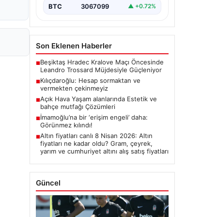
BTC
3067099
▲ +0.72%
Son Eklenen Haberler
Beşiktaş Hradec Kralove Maçı Öncesinde
■
Leandro Trossard Müjdesiyle Güçleniyor
Kılıçdaroğlu: Hesap sormaktan ve
■
vermekten çekinmeyiz
Açık Hava Yaşam alanlarında Estetik ve
■
bahçe mutfağı Çözümleri
İmamoğlu’na bir ‘erişim engeli’ daha:
■
Görünmez kılındı!
Altın fiyatları canlı 8 Nisan 2026: Altın
■
fiyatları ne kadar oldu? Gram, çeyrek,
yarım ve cumhuriyet altını alış satış fiyatları
Güncel