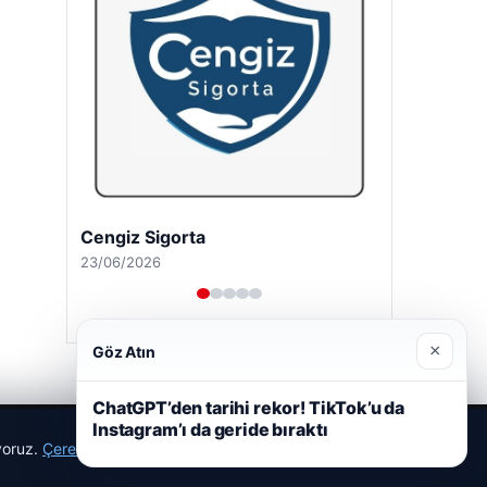
Cengiz Sigorta
23/06/2026
×
Göz Atın
ChatGPT’den tarihi rekor! TikTok’u da
Instagram’ı da geride bıraktı
ıyoruz.
Çerez Politikamız
Reddet
Kabul Et