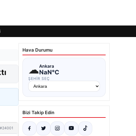
i
Hava Durumu
☁
Ankara
tı
NaN°C
ŞEHIR SEÇ
Bizi Takip Edin
#24001