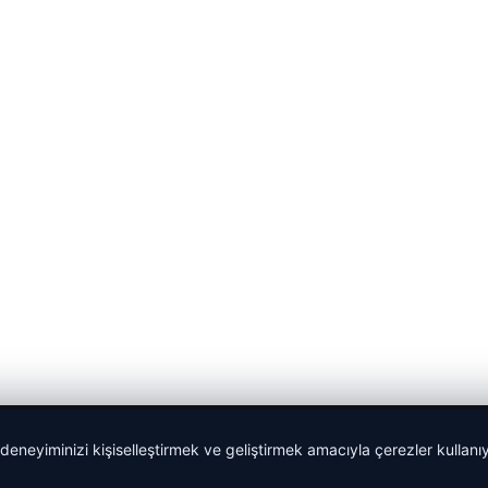
 deneyiminizi kişiselleştirmek ve geliştirmek amacıyla çerezler kullan
malta dil okulları
|
lemagrup.com.tr