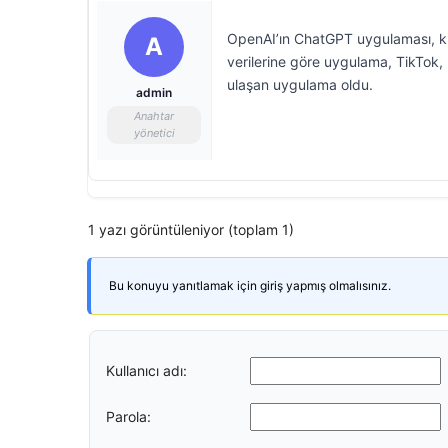
OpenAI’ın ChatGPT uygulaması, küre
A
verilerine göre uygulama, TikTok, 
ulaşan uygulama oldu.
admin
Anahtar
yönetici
1 yazı görüntüleniyor (toplam 1)
Bu konuyu yanıtlamak için giriş yapmış olmalısınız.
Kullanıcı adı:
Parola: